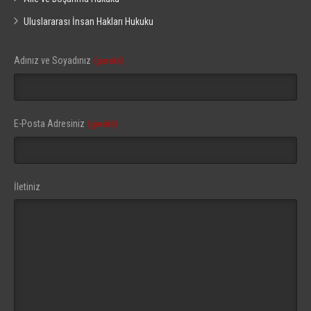
Uluslararası İnsan Hakları Hukuku
Adınız ve Soyadınız
(gerekli)
Your
E-Posta Adresiniz
(gerekli)
Website
(gerekli)
İletiniz