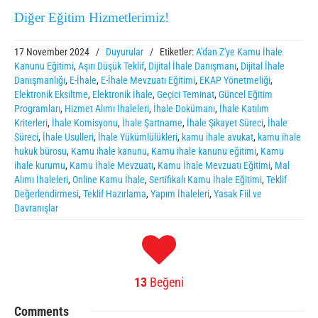
Diğer Eğitim Hizmetlerimiz!
17 November 2024
/
Duyurular
/
Etiketler:
A'dan Z'ye Kamu İhale
Kanunu Eğitimi
,
Aşırı Düşük Teklif
,
Dijital İhale Danışmanı
,
Dijital İhale
Danışmanlığı
,
E-İhale
,
E-İhale Mevzuatı Eğitimi
,
EKAP Yönetmeliği
,
Elektronik Eksiltme
,
Elektronik İhale
,
Geçici Teminat
,
Güncel Eğitim
Programları
,
Hizmet Alımı İhaleleri
,
İhale Dokümanı
,
İhale Katılım
Kriterleri
,
İhale Komisyonu
,
İhale Şartname
,
İhale Şikayet Süreci
,
İhale
Süreci
,
İhale Usulleri
,
İhale Yükümlülükleri
,
kamu ihale avukat
,
kamu ihale
hukuk bürosu
,
Kamu ihale kanunu
,
Kamu ihale kanunu eğitimi
,
Kamu
ihale kurumu
,
Kamu İhale Mevzuatı
,
Kamu İhale Mevzuatı Eğitimi
,
Mal
Alımı İhaleleri
,
Online Kamu İhale
,
Sertifikalı Kamu İhale Eğitimi
,
Teklif
Değerlendirmesi
,
Teklif Hazırlama
,
Yapım İhaleleri
,
Yasak Fiil ve
Davranışlar
13
Beğeni
Comments