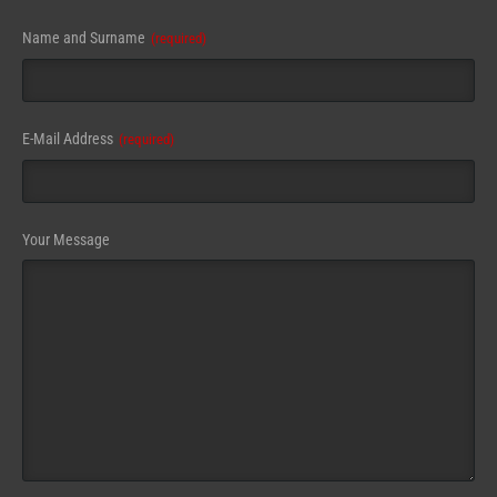
Contact
Name and Surname
(required)
Email
(required)
E-Mail Address
(required)
Your Message