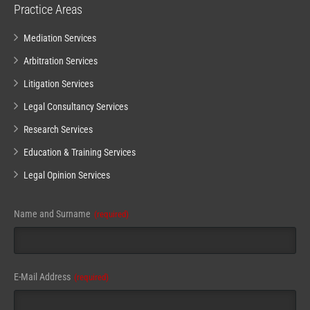
Practice Areas
Mediation Services
Arbitration Services
Litigation Services
Legal Consultancy Services
Research Services
Education & Training Services
Legal Opinion Services
Name and Surname
(required)
Email
E-Mail Address
(required)
Address
(required)