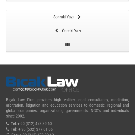
Sonraki Yazı
Önceki Yazı
Bıçak Law Firm provides high caliber legal consultancy, mediation,
arbitration, litigation and education services to domestic, regional and
global companies, organizations, governments, NGO’s and individuals
since 2002.
Tel:
+ 90 (312) 473 39 60
Tel:
+ 90 (532) 377 01 06