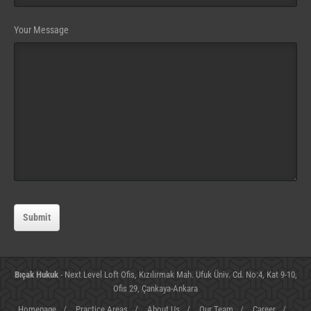
Your Message
Submit
Bıçak Hukuk
- Next Level Loft Ofis, Kızılırmak Mah. Ufuk Üniv. Cd. No:4, Kat 9-10,
Ofis 29, Çankaya-Ankara
Homepage
/
Practice Areas
/
About Us
/
Our Team
/
Career
/