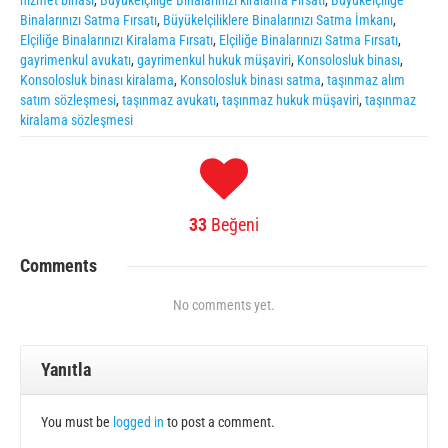
hizmet binası
,
Büyükelçiliğe Binalarınızı kiralama Fırsatı
,
Büyükelçiliğe
Binalarınızı Satma Fırsatı
,
Büyükelçiliklere Binalarınızı Satma İmkanı
,
Elçiliğe Binalarınızı Kiralama Fırsatı
,
Elçiliğe Binalarınızı Satma Fırsatı
,
gayrimenkul avukatı
,
gayrimenkul hukuk müşaviri
,
Konsolosluk binası
,
Konsolosluk binası kiralama
,
Konsolosluk binası satma
,
taşınmaz alım
satım sözleşmesi
,
taşınmaz avukatı
,
taşınmaz hukuk müşaviri
,
taşınmaz
kiralama sözleşmesi
33
Beğeni
Comments
No comments yet.
Yanıtla
You must be
logged in
to post a comment.