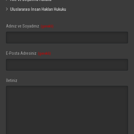
Uluslararası İnsan Hakları Hukuku
Adınız ve Soyadınız
(gerekli)
Email
E-Posta Adresiniz
(gerekli)
(gerekli)
İletiniz