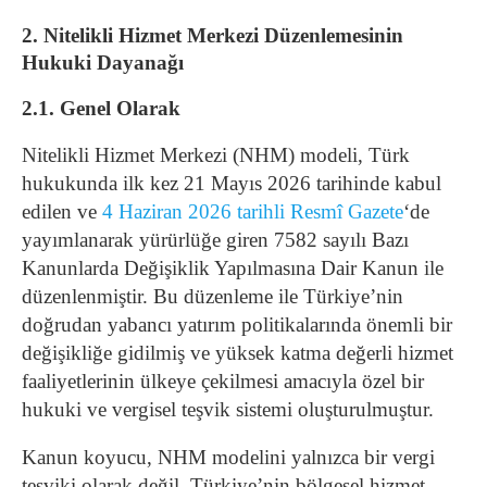
2. Nitelikli Hizmet Merkezi Düzenlemesinin
Hukuki Dayanağı
2.1. Genel Olarak
Nitelikli Hizmet Merkezi (NHM) modeli, Türk
hukukunda ilk kez 21 Mayıs 2026 tarihinde kabul
edilen ve
4 Haziran 2026 tarihli Resmî Gazete
‘de
yayımlanarak yürürlüğe giren 7582 sayılı Bazı
Kanunlarda Değişiklik Yapılmasına Dair Kanun ile
düzenlenmiştir. Bu düzenleme ile Türkiye’nin
doğrudan yabancı yatırım politikalarında önemli bir
değişikliğe gidilmiş ve yüksek katma değerli hizmet
faaliyetlerinin ülkeye çekilmesi amacıyla özel bir
hukuki ve vergisel teşvik sistemi oluşturulmuştur.
Kanun koyucu, NHM modelini yalnızca bir vergi
teşviki olarak değil, Türkiye’nin bölgesel hizmet