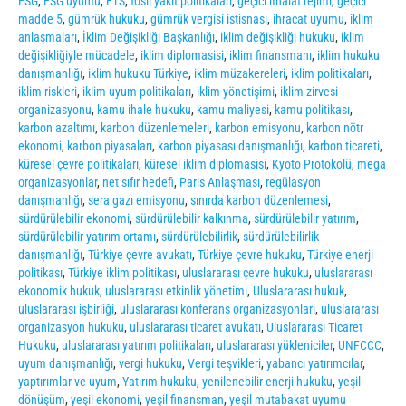
ESG
,
ESG uyumu
,
ETS
,
fosil yakıt politikaları
,
geçici ithalat rejimi
,
geçici
madde 5
,
gümrük hukuku
,
gümrük vergisi istisnası
,
ihracat uyumu
,
iklim
anlaşmaları
,
İklim Değişikliği Başkanlığı
,
iklim değişikliği hukuku
,
iklim
değişikliğiyle mücadele
,
iklim diplomasisi
,
iklim finansmanı
,
iklim hukuku
danışmanlığı
,
iklim hukuku Türkiye
,
iklim müzakereleri
,
iklim politikaları
,
iklim riskleri
,
iklim uyum politikaları
,
iklim yönetişimi
,
iklim zirvesi
organizasyonu
,
kamu ihale hukuku
,
kamu maliyesi
,
kamu politikası
,
karbon azaltımı
,
karbon düzenlemeleri
,
karbon emisyonu
,
karbon nötr
ekonomi
,
karbon piyasaları
,
karbon piyasası danışmanlığı
,
karbon ticareti
,
küresel çevre politikaları
,
küresel iklim diplomasisi
,
Kyoto Protokolü
,
mega
organizasyonlar
,
net sıfır hedefi
,
Paris Anlaşması
,
regülasyon
danışmanlığı
,
sera gazı emisyonu
,
sınırda karbon düzenlemesi
,
sürdürülebilir ekonomi
,
sürdürülebilir kalkınma
,
sürdürülebilir yatırım
,
sürdürülebilir yatırım ortamı
,
sürdürülebilirlik
,
sürdürülebilirlik
danışmanlığı
,
Türkiye çevre avukatı
,
Türkiye çevre hukuku
,
Türkiye enerji
politikası
,
Türkiye iklim politikası
,
uluslararası çevre hukuku
,
uluslararası
ekonomik hukuk
,
uluslararası etkinlik yönetimi
,
Uluslararası hukuk
,
uluslararası işbirliği
,
uluslararası konferans organizasyonları
,
uluslararası
organizasyon hukuku
,
uluslararası ticaret avukatı
,
Uluslararası Ticaret
Hukuku
,
uluslararası yatırım politikaları
,
uluslararası yükleniciler
,
UNFCCC
,
uyum danışmanlığı
,
vergi hukuku
,
Vergi teşvikleri
,
yabancı yatırımcılar
,
yaptırımlar ve uyum
,
Yatırım hukuku
,
yenilenebilir enerji hukuku
,
yeşil
dönüşüm
,
yeşil ekonomi
,
yeşil finansman
,
yeşil mutabakat uyumu