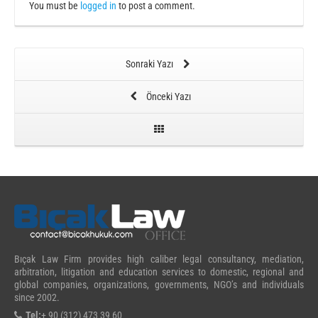
You must be
logged in
to post a comment.
Sonraki Yazı
Önceki Yazı
Bıçak Law Firm provides high caliber legal consultancy, mediation,
arbitration, litigation and education services to domestic, regional and
global companies, organizations, governments, NGO’s and individuals
since 2002.
Tel:
+ 90 (312) 473 39 60