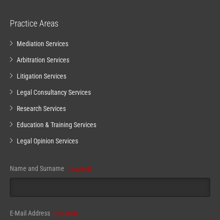
Practice Areas
Mediation Services
Arbitration Services
Litigation Services
Legal Consultancy Services
Research Services
Education & Training Services
Legal Opinion Services
Your
Name and Surname
(required)
Website
(required)
E-Mail Address
(required)