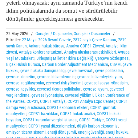
yeterli olmayacak; aynı zamanda Türkiye’nin kendi
iklim politikalarında da somut ve sürdürülebilir
dönüşümler gerçekleştirmesi gerekecektir.
22 May 2026
/
Görüşler / Düşünceler
,
Görüşler / Düşünceler
/
Etiketler:
22 Mayıs 2026 Resmî Gazete
,
2872 sayılı Çevre Kanunu
,
7579
sayılı Kanun
,
Ankara hukuk bürosu
,
Antalya COP31 Zirvesi
,
Antalya iklim
zirvesi
,
Antalya konferans turizmi
,
Antalya uluslararası etkinlikleri
,
Avrupa
Yeşil Mutabakatı
,
Birleşmiş Milletler İklim Değişikliği Çerçeve Sözleşmesi
,
Bıçak Hukuk Bürosu
,
Carbon Border Adjustment Mechanism
,
CBAM
,
çevre
hukuku
,
çevre hukuku danışmanlığı
,
çevre mevzuatı
,
çevre politikaları
,
çevresel denetim
,
çevresel düzenlemeler
,
çevresel düzenleyici uyum
,
çevresel regülasyonlar
,
çevresel risk yönetimi
,
çevresel sosyal yönetişim
,
çevresel teşvikler
,
çevresel ticaret politikaları
,
çevresel uyum
,
çevresel
vergilendirme
,
çevresel yönetişim
,
çevresel yükümlülükler
,
Conference of
the Parties
,
COP31
,
COP31 Antalya
,
COP31 Antalya Expo Center
,
COP31
damga vergisi istisnası
,
COP31 ekonomik etkileri
,
COP31 gümrük
muafiyetleri
,
COP31 hazırlıkları
,
COP31 hukuk analizi
,
COP31 hukuki
boyutları
,
COP31 kurumlar vergisi istisnası
,
COP31 Türkiye
,
COP31 vergi
muafiyetleri
,
COP31 yasal düzenlemeleri
,
düşük karbon ekonomisi
,
emisyon ticaret sistemi
,
enerji dönüşümü
,
enerji güvenliği
,
enerji hukuku
,