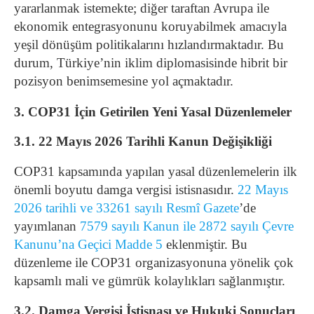
yararlanmak istemekte; diğer taraftan Avrupa ile
ekonomik entegrasyonunu koruyabilmek amacıyla
yeşil dönüşüm politikalarını hızlandırmaktadır. Bu
durum, Türkiye’nin iklim diplomasisinde hibrit bir
pozisyon benimsemesine yol açmaktadır.
3. COP31 İçin Getirilen Yeni Yasal Düzenlemeler
3.1. 22 Mayıs 2026 Tarihli Kanun Değişikliği
COP31 kapsamında yapılan yasal düzenlemelerin ilk
önemli boyutu damga vergisi istisnasıdır.
22 Mayıs
2026 tarihli ve 33261 sayılı Resmî Gazete
’de
yayımlanan
7579 sayılı Kanun ile 2872 sayılı Çevre
Kanunu’na Geçici Madde 5
eklenmiştir. Bu
düzenleme ile COP31 organizasyonuna yönelik çok
kapsamlı mali ve gümrük kolaylıkları sağlanmıştır.
3.2. Damga Vergisi İstisnası ve Hukuki Sonuçları