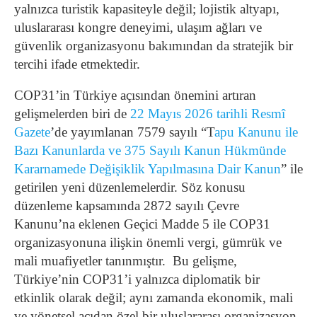
yalnızca turistik kapasiteyle değil; lojistik altyapı,
uluslararası kongre deneyimi, ulaşım ağları ve
güvenlik organizasyonu bakımından da stratejik bir
tercihi ifade etmektedir.
COP31’in Türkiye açısından önemini artıran
gelişmelerden biri de
22 Mayıs 2026 tarihli Resmî
Gazete
’de yayımlanan 7579 sayılı “T
apu Kanunu ile
Bazı Kanunlarda ve 375 Sayılı Kanun Hükmünde
Kararnamede Değişiklik Yapılmasına Dair Kanun
” ile
getirilen yeni düzenlemelerdir. Söz konusu
düzenleme kapsamında 2872 sayılı Çevre
Kanunu’na eklenen Geçici Madde 5 ile COP31
organizasyonuna ilişkin önemli vergi, gümrük ve
mali muafiyetler tanınmıştır.
Bu gelişme,
Türkiye’nin COP31’i yalnızca diplomatik bir
etkinlik olarak değil; aynı zamanda ekonomik, mali
ve yönetsel açıdan özel bir uluslararası organizasyon