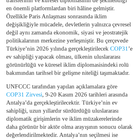
transferinin ve küresel diplomasinin de şekillendiği
en önemli platformlardan biri hâline gelmiştir.
Özellikle Paris Anlaşması sonrasında iklim
değişikliğiyle mücadele, devletlerin yalnızca çevresel
değil aynı zamanda ekonomik, siyasi ve jeostratejik
politikalarının merkezine yerleşmiştir. Bu çerçevede
Türkiye’nin 2026 yılında gerçekleştirilecek
COP31
’e
ev sahipliği yapacak olması, ülkenin uluslararası
görünürlüğü ve küresel iklim diplomasisindeki rolü
bakımından tarihsel bir gelişme niteliği taşımaktadır.
UNFCCC tarafından yapılan açıklamalara göre
COP31 Zirvesi
, 9-20 Kasım 2026 tarihleri arasında
Antalya’da gerçekleştirilecektir. Türkiye’nin ev
sahipliği, uzun yıllardır sürdürdüğü uluslararası
diplomatik girişimlerin ve iklim müzakerelerinde
daha görünür bir aktör olma arayışının sonucu olarak
değerlendirilmektedir. Antalya’nın seçilmesi ise