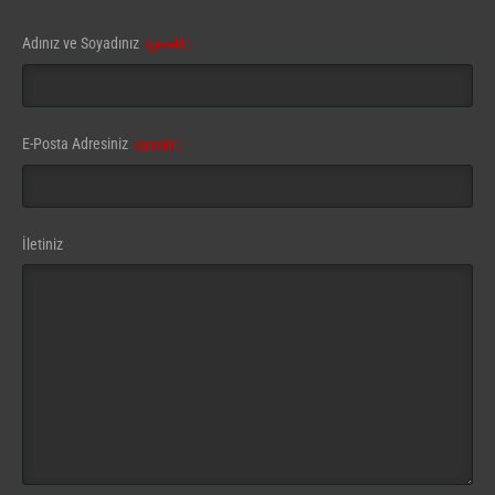
Adınız ve Soyadınız
(gerekli)
Contact
E-Posta Adresiniz
(gerekli)
Email
(gerekli)
İletiniz