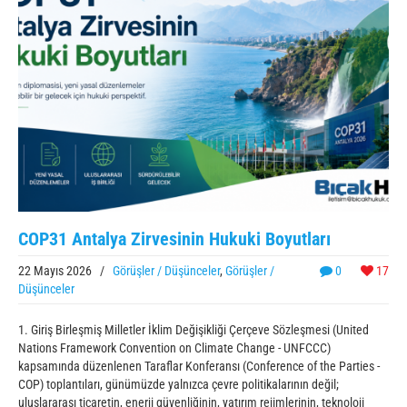
COP31 Antalya Zirvesinin Hukuki Boyutları
22 Mayıs 2026
/
Görüşler / Düşünceler
,
Görüşler /
0
17
Düşünceler
1. Giriş Birleşmiş Milletler İklim Değişikliği Çerçeve Sözleşmesi (United
Nations Framework Convention on Climate Change - UNFCCC)
kapsamında düzenlenen Taraflar Konferansı (Conference of the Parties -
COP) toplantıları, günümüzde yalnızca çevre politikalarının değil;
uluslararası ticaretin, enerji güvenliğinin, yatırım rejimlerinin, teknoloji