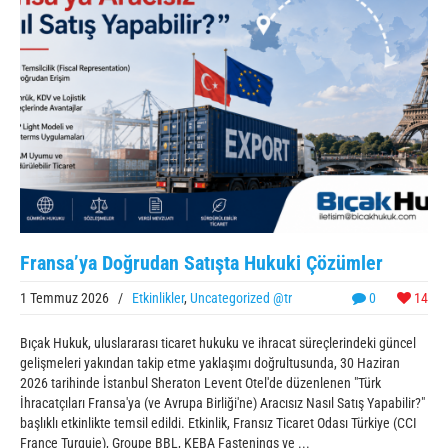
Fransa’ya Doğrudan Satışta Hukuki Çözümler
1 Temmuz 2026
/
Etkinlikler
,
Uncategorized @tr
0
14
Bıçak Hukuk, uluslararası ticaret hukuku ve ihracat süreçlerindeki güncel
gelişmeleri yakından takip etme yaklaşımı doğrultusunda, 30 Haziran
2026 tarihinde İstanbul Sheraton Levent Otel'de düzenlenen "Türk
İhracatçıları Fransa'ya (ve Avrupa Birliği'ne) Aracısız Nasıl Satış Yapabilir?"
başlıklı etkinlikte temsil edildi. Etkinlik, Fransız Ticaret Odası Türkiye (CCI
France Turquie), Groupe BBL, KEBA Fastenings ve ...