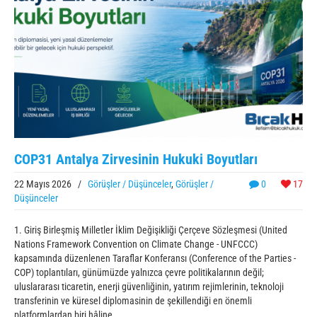
COP31 Antalya Zirvesinin Hukuki Boyutları
22 Mayıs 2026
/
Görüşler / Düşünceler
,
Görüşler /
0
17
Düşünceler
1. Giriş Birleşmiş Milletler İklim Değişikliği Çerçeve Sözleşmesi (United
Nations Framework Convention on Climate Change - UNFCCC)
kapsamında düzenlenen Taraflar Konferansı (Conference of the Parties -
COP) toplantıları, günümüzde yalnızca çevre politikalarının değil;
uluslararası ticaretin, enerji güvenliğinin, yatırım rejimlerinin, teknoloji
transferinin ve küresel diplomasinin de şekillendiği en önemli
platformlardan biri hâline ...