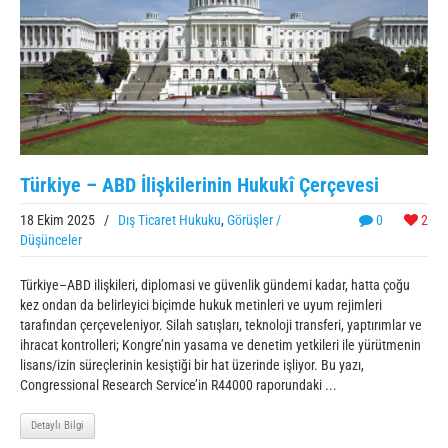
Türkiye – ABD İlişkilerinin Hukukî Çerçevesi
18 Ekim 2025
/
Dış Ticaret Hukuku
,
Görüşler /
0
2
Düşünceler
Türkiye–ABD ilişkileri, diplomasi ve güvenlik gündemi kadar, hatta çoğu
kez ondan da belirleyici biçimde hukuk metinleri ve uyum rejimleri
tarafından çerçeveleniyor. Silah satışları, teknoloji transferi, yaptırımlar ve
ihracat kontrolleri; Kongre’nin yasama ve denetim yetkileri ile yürütmenin
lisans/izin süreçlerinin kesiştiği bir hat üzerinde işliyor. Bu yazı,
Congressional Research Service’in R44000 raporundaki ...
Detaylı Bilgi