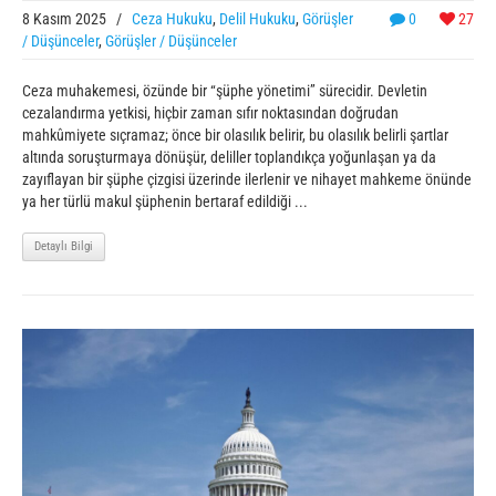
8 Kasım 2025
/
Ceza Hukuku
,
Delil Hukuku
,
Görüşler
0
27
/ Düşünceler
,
Görüşler / Düşünceler
Ceza muhakemesi, özünde bir “şüphe yönetimi” sürecidir. Devletin
cezalandırma yetkisi, hiçbir zaman sıfır noktasından doğrudan
mahkûmiyete sıçramaz; önce bir olasılık belirir, bu olasılık belirli şartlar
altında soruşturmaya dönüşür, deliller toplandıkça yoğunlaşan ya da
zayıflayan bir şüphe çizgisi üzerinde ilerlenir ve nihayet mahkeme önünde
ya her türlü makul şüphenin bertaraf edildiği ...
Detaylı Bilgi