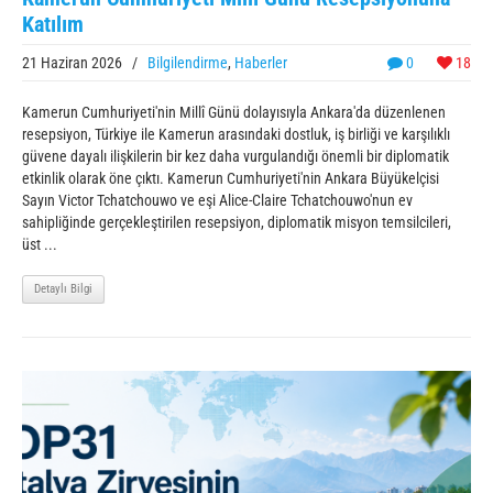
Katılım
21 Haziran 2026
/
Bilgilendirme
,
Haberler
0
18
Kamerun Cumhuriyeti'nin Millî Günü dolayısıyla Ankara'da düzenlenen
resepsiyon, Türkiye ile Kamerun arasındaki dostluk, iş birliği ve karşılıklı
güvene dayalı ilişkilerin bir kez daha vurgulandığı önemli bir diplomatik
etkinlik olarak öne çıktı. Kamerun Cumhuriyeti'nin Ankara Büyükelçisi
Sayın Victor Tchatchouwo ve eşi Alice-Claire Tchatchouwo'nun ev
sahipliğinde gerçekleştirilen resepsiyon, diplomatik misyon temsilcileri,
üst ...
Detaylı Bilgi