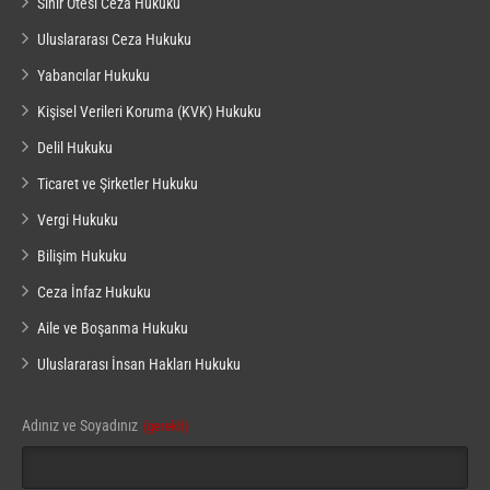
Sınır Ötesi Ceza Hukuku
Uluslararası Ceza Hukuku
Yabancılar Hukuku
Kişisel Verileri Koruma (KVK) Hukuku
Delil Hukuku
Ticaret ve Şirketler Hukuku
Vergi Hukuku
Bilişim Hukuku
Ceza İnfaz Hukuku
Aile ve Boşanma Hukuku
Uluslararası İnsan Hakları Hukuku
Business
Adınız ve Soyadınız
(gerekli)
Email
(gerekli)