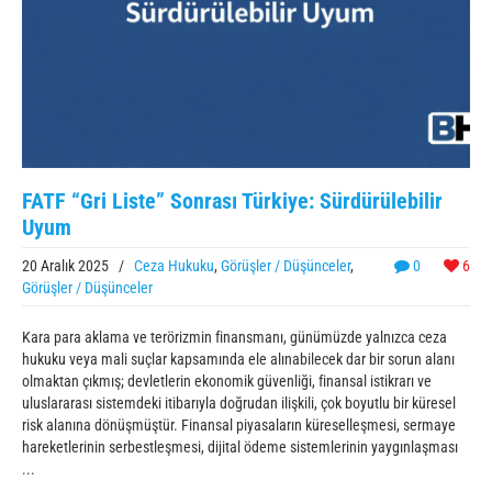
FATF “Gri Liste” Sonrası Türkiye: Sürdürülebilir
Uyum
20 Aralık 2025
/
Ceza Hukuku
,
Görüşler / Düşünceler
,
0
6
Görüşler / Düşünceler
Kara para aklama ve terörizmin finansmanı, günümüzde yalnızca ceza
hukuku veya mali suçlar kapsamında ele alınabilecek dar bir sorun alanı
olmaktan çıkmış; devletlerin ekonomik güvenliği, finansal istikrarı ve
uluslararası sistemdeki itibarıyla doğrudan ilişkili, çok boyutlu bir küresel
risk alanına dönüşmüştür. Finansal piyasaların küreselleşmesi, sermaye
hareketlerinin serbestleşmesi, dijital ödeme sistemlerinin yaygınlaşması
...