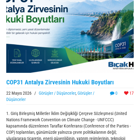
COP31 Antalya Zirvesinin Hukuki Boyutları
22 Mayıs 2026
/
Görüşler / Düşünceler
,
Görüşler /
0
17
Düşünceler
1. Giriş Birleşmiş Milletler İklim Değişikliği Çerçeve Sözleşmesi (United
Nations Framework Convention on Climate Change - UNFCCC)
kapsamında düzenlenen Taraflar Konferansı (Conference of the Parties -
COP) toplantıları, günümüzde yalnızca çevre politikalarının değil;
uluslararası ticaretin, enerji güvenliğinin, yatırım rejimlerinin, teknoloji