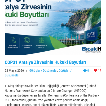
COP31 Antalya Zirvesinin Hukuki Boyutları
22 Mayıs 2026
/
Görüşler / Düşünceler
,
Görüşler /
0
17
Düşünceler
1. Giriş Birleşmiş Milletler İklim Değişikliği Çerçeve Sözleşmesi (United
Nations Framework Convention on Climate Change - UNFCCC)
kapsamında düzenlenen Taraflar Konferansı (Conference of the Parties -
COP) toplantıları, günümüzde yalnızca çevre politikalarının değil;
uluslararası ticaretin, enerji güvenliğinin, yatırım rejimlerinin, teknoloji