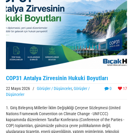
COP31 Antalya Zirvesinin Hukuki Boyutları
22 Mayıs 2026
/
Görüşler / Düşünceler
,
Görüşler /
0
17
Düşünceler
1. Giriş Birleşmiş Milletler İklim Değişikliği Çerçeve Sözleşmesi (United
Nations Framework Convention on Climate Change - UNFCCC)
kapsamında düzenlenen Taraflar Konferansı (Conference of the Parties -
COP) toplantıları, günümüzde yalnızca çevre politikalarının değil;
uluslararası ticaretin, enerji güvenliğinin, yatırım rejimlerinin, teknoloji