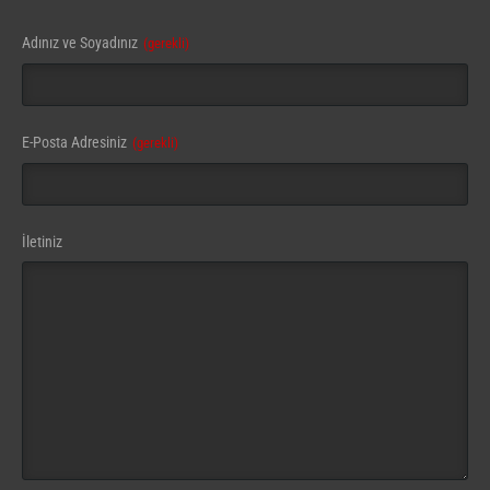
Email
Adınız ve Soyadınız
(gerekli)
(gerekli)
E-Posta Adresiniz
(gerekli)
İletiniz