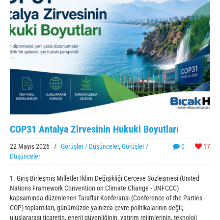
COP31 Antalya Zirvesinin Hukuki Boyutları
22 Mayıs 2026
/
Görüşler / Düşünceler
,
Görüşler /
0
17
Düşünceler
1. Giriş Birleşmiş Milletler İklim Değişikliği Çerçeve Sözleşmesi (United
Nations Framework Convention on Climate Change - UNFCCC)
kapsamında düzenlenen Taraflar Konferansı (Conference of the Parties -
COP) toplantıları, günümüzde yalnızca çevre politikalarının değil;
uluslararası ticaretin, enerji güvenliğinin, yatırım rejimlerinin, teknoloji