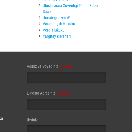
Uluslararası Güvenliği Tehdit Eden
Suçlar
Uncategorized @tr
Vatandaşlık Hukuku
Vergi Hukuku
Yargıtay Kararları
Company
Adınız ve Soyadınız
(gerekli)
Name
(gerekli)
E-Posta Adresiniz
(gerekli)
ku
İletiniz