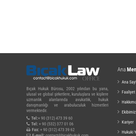
Ana
Me
Ana Say
Bıçak Hukuk Bürosu, 2002 yılından bu yana,
Faaliyet
ulusal ve global şirketlere, kuruluşlara ve kişilere
uzmanlık alanlarında avukatlık, hukuk
Hakkımı
danışmanlığı ve arabuluculuk hizmetleri
vermektedir.
Ekibimiz
Tel:
+ 90 (312) 473 39 60
Kariyer
Tel:
+ 90 (532) 377 01 06
Fax:
+ 90 (312) 473 39 62
Hukuki Y
E-mail:
contact@bicakhukuk.com