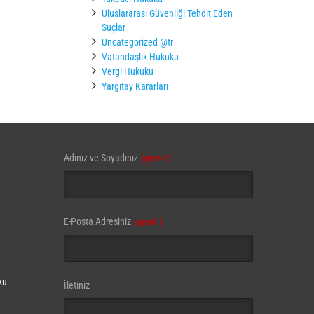
Uluslararası Güvenliği Tehdit Eden
Suçlar
Uncategorized @tr
Vatandaşlık Hukuku
Vergi Hukuku
Yargıtay Kararları
Adınız ve Soyadınız
(gerekli)
E-Posta Adresiniz
(gerekli)
ku
Email
İletiniz
(gerekli)