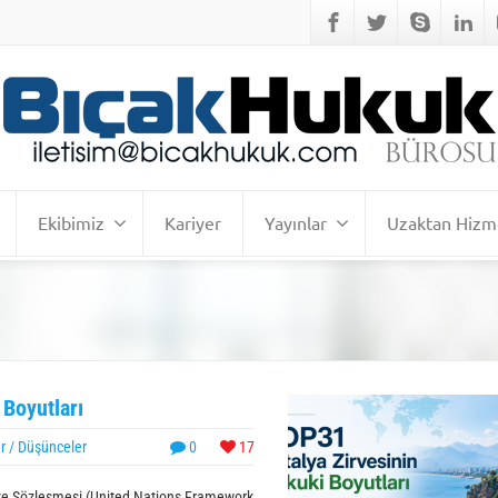
Ekibimiz
Kariyer
Yayınlar
Uzaktan Hizm
Boyutları
r / Düşünceler
0
17
rçeve Sözleşmesi (United Nations Framework