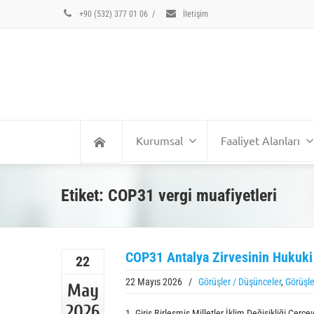
+90 (532) 377 01 06
/
İletişim
Kurumsal
Faaliyet Alanları
Etiket: COP31 vergi muafiyetleri
COP31 Antalya Zirvesinin Hukuki 
22
22 Mayıs 2026
/
Görüşler / Düşünceler
,
Görüşle
May
2026
1. Giriş Birleşmiş Milletler İklim Değişikliği Çe