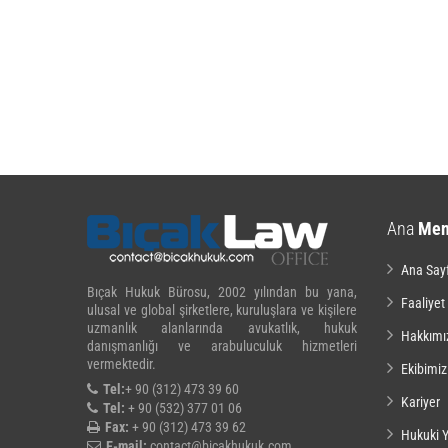
Ana
Me
Ana Say
Bıçak Hukuk Bürosu, 2002 yılından bu yana,
Faaliyet
ulusal ve global şirketlere, kuruluşlara ve kişilere
uzmanlık alanlarında avukatlık, hukuk
Hakkımı
danışmanlığı ve arabuluculuk hizmetleri
vermektedir.
Ekibimiz
Tel:
+ 90 (312) 473 39 60
Kariyer
Tel:
+ 90 (532) 377 01 06
Fax:
+ 90 (312) 473 39 62
Hukuki Y
E-mail:
contact@bicakhukuk.com