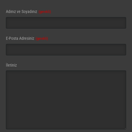
Adınız ve Soyadınız
(gerekli)
E-Posta Adresiniz
(gerekli)
Website
İletiniz
URL
(gerekli)