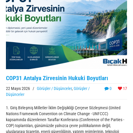
COP31 Antalya Zirvesinin Hukuki Boyutları
22 Mayıs 2026
/
Görüşler / Düşünceler
,
Görüşler /
0
17
Düşünceler
1. Giriş Birleşmiş Milletler İklim Değişikliği Çerçeve Sözleşmesi (United
Nations Framework Convention on Climate Change - UNFCCC)
kapsamında düzenlenen Taraflar Konferansı (Conference of the Parties -
COP) toplantıları, günümüzde yalnızca çevre politikalarının değil;
uluslararası ticaretin, enerji güvenliğinin, yatırım rejimlerinin, teknoloji