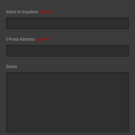
Adınız ve Soyadınız
(gerekli)
E-Posta Adresiniz
(gerekli)
Email
İletiniz
(gerekli)