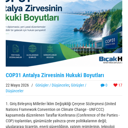
COP31 Antalya Zirvesinin Hukuki Boyutları
22 Mayıs 2026
/
Görüşler / Düşünceler
,
Görüşler /
0
17
Düşünceler
1. Giriş Birleşmiş Milletler İklim Değişikliği Çerçeve Sözleşmesi (United
Nations Framework Convention on Climate Change - UNFCCC)
kapsamında düzenlenen Taraflar Konferansı (Conference of the Parties -
COP) toplantıları, günümüzde yalnızca çevre politikalarının değil;
uluslararası ticaretin, enerji güvenliğinin, yatırım rejimlerinin, teknoloji