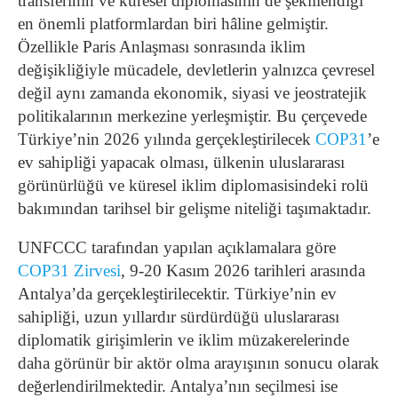
transferinin ve küresel diplomasinin de şekillendiği
en önemli platformlardan biri hâline gelmiştir.
Özellikle Paris Anlaşması sonrasında iklim
değişikliğiyle mücadele, devletlerin yalnızca çevresel
değil aynı zamanda ekonomik, siyasi ve jeostratejik
politikalarının merkezine yerleşmiştir. Bu çerçevede
Türkiye’nin 2026 yılında gerçekleştirilecek
COP31
’e
ev sahipliği yapacak olması, ülkenin uluslararası
görünürlüğü ve küresel iklim diplomasisindeki rolü
bakımından tarihsel bir gelişme niteliği taşımaktadır.
UNFCCC tarafından yapılan açıklamalara göre
COP31 Zirvesi
, 9-20 Kasım 2026 tarihleri arasında
Antalya’da gerçekleştirilecektir. Türkiye’nin ev
sahipliği, uzun yıllardır sürdürdüğü uluslararası
diplomatik girişimlerin ve iklim müzakerelerinde
daha görünür bir aktör olma arayışının sonucu olarak
değerlendirilmektedir. Antalya’nın seçilmesi ise