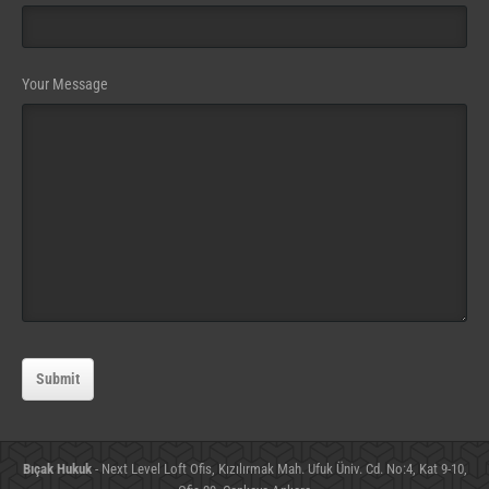
Contact
Your Message
Email
(required)
Submit
Bıçak Hukuk
- Next Level Loft Ofis, Kızılırmak Mah. Ufuk Üniv. Cd. No:4, Kat 9-10,