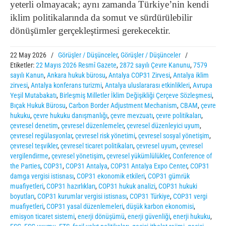
yeterli olmayacak; aynı zamanda Türkiye’nin kendi
iklim politikalarında da somut ve sürdürülebilir
dönüşümler gerçekleştirmesi gerekecektir.
22 May 2026
/
Görüşler / Düşünceler
,
Görüşler / Düşünceler
/
Etiketler:
22 Mayıs 2026 Resmî Gazete
,
2872 sayılı Çevre Kanunu
,
7579
sayılı Kanun
,
Ankara hukuk bürosu
,
Antalya COP31 Zirvesi
,
Antalya iklim
zirvesi
,
Antalya konferans turizmi
,
Antalya uluslararası etkinlikleri
,
Avrupa
Yeşil Mutabakatı
,
Birleşmiş Milletler İklim Değişikliği Çerçeve Sözleşmesi
,
Bıçak Hukuk Bürosu
,
Carbon Border Adjustment Mechanism
,
CBAM
,
çevre
hukuku
,
çevre hukuku danışmanlığı
,
çevre mevzuatı
,
çevre politikaları
,
çevresel denetim
,
çevresel düzenlemeler
,
çevresel düzenleyici uyum
,
çevresel regülasyonlar
,
çevresel risk yönetimi
,
çevresel sosyal yönetişim
,
çevresel teşvikler
,
çevresel ticaret politikaları
,
çevresel uyum
,
çevresel
vergilendirme
,
çevresel yönetişim
,
çevresel yükümlülükler
,
Conference of
the Parties
,
COP31
,
COP31 Antalya
,
COP31 Antalya Expo Center
,
COP31
damga vergisi istisnası
,
COP31 ekonomik etkileri
,
COP31 gümrük
muafiyetleri
,
COP31 hazırlıkları
,
COP31 hukuk analizi
,
COP31 hukuki
boyutları
,
COP31 kurumlar vergisi istisnası
,
COP31 Türkiye
,
COP31 vergi
muafiyetleri
,
COP31 yasal düzenlemeleri
,
düşük karbon ekonomisi
,
emisyon ticaret sistemi
,
enerji dönüşümü
,
enerji güvenliği
,
enerji hukuku
,