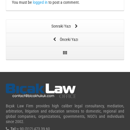
You must be
logged in
to post a comment.
Sonraki Yazı
Önceki Yazı
Bıçak Law Firm provides high caliber legal consultancy, mediation,
arbitration, litigation and education services to domestic, regional and
global companies, organizations, governments, NGO’s and individuals
since 2002.
Tel:
+ 90 (312) 473 39 60