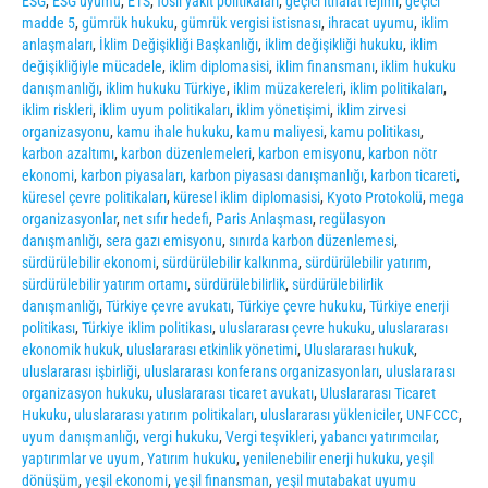
ESG
,
ESG uyumu
,
ETS
,
fosil yakıt politikaları
,
geçici ithalat rejimi
,
geçici
madde 5
,
gümrük hukuku
,
gümrük vergisi istisnası
,
ihracat uyumu
,
iklim
anlaşmaları
,
İklim Değişikliği Başkanlığı
,
iklim değişikliği hukuku
,
iklim
değişikliğiyle mücadele
,
iklim diplomasisi
,
iklim finansmanı
,
iklim hukuku
danışmanlığı
,
iklim hukuku Türkiye
,
iklim müzakereleri
,
iklim politikaları
,
iklim riskleri
,
iklim uyum politikaları
,
iklim yönetişimi
,
iklim zirvesi
organizasyonu
,
kamu ihale hukuku
,
kamu maliyesi
,
kamu politikası
,
karbon azaltımı
,
karbon düzenlemeleri
,
karbon emisyonu
,
karbon nötr
ekonomi
,
karbon piyasaları
,
karbon piyasası danışmanlığı
,
karbon ticareti
,
küresel çevre politikaları
,
küresel iklim diplomasisi
,
Kyoto Protokolü
,
mega
organizasyonlar
,
net sıfır hedefi
,
Paris Anlaşması
,
regülasyon
danışmanlığı
,
sera gazı emisyonu
,
sınırda karbon düzenlemesi
,
sürdürülebilir ekonomi
,
sürdürülebilir kalkınma
,
sürdürülebilir yatırım
,
sürdürülebilir yatırım ortamı
,
sürdürülebilirlik
,
sürdürülebilirlik
danışmanlığı
,
Türkiye çevre avukatı
,
Türkiye çevre hukuku
,
Türkiye enerji
politikası
,
Türkiye iklim politikası
,
uluslararası çevre hukuku
,
uluslararası
ekonomik hukuk
,
uluslararası etkinlik yönetimi
,
Uluslararası hukuk
,
uluslararası işbirliği
,
uluslararası konferans organizasyonları
,
uluslararası
organizasyon hukuku
,
uluslararası ticaret avukatı
,
Uluslararası Ticaret
Hukuku
,
uluslararası yatırım politikaları
,
uluslararası yükleniciler
,
UNFCCC
,
uyum danışmanlığı
,
vergi hukuku
,
Vergi teşvikleri
,
yabancı yatırımcılar
,
yaptırımlar ve uyum
,
Yatırım hukuku
,
yenilenebilir enerji hukuku
,
yeşil
dönüşüm
,
yeşil ekonomi
,
yeşil finansman
,
yeşil mutabakat uyumu