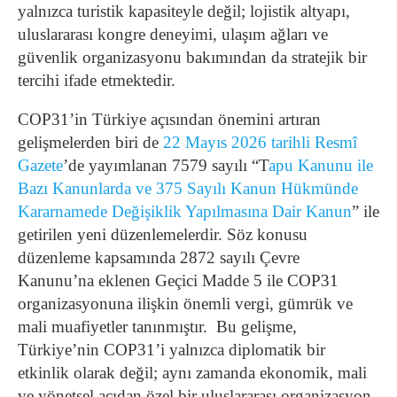
yalnızca turistik kapasiteyle değil; lojistik altyapı,
uluslararası kongre deneyimi, ulaşım ağları ve
güvenlik organizasyonu bakımından da stratejik bir
tercihi ifade etmektedir.
COP31’in Türkiye açısından önemini artıran
gelişmelerden biri de
22 Mayıs 2026 tarihli Resmî
Gazete
’de yayımlanan 7579 sayılı “T
apu Kanunu ile
Bazı Kanunlarda ve 375 Sayılı Kanun Hükmünde
Kararnamede Değişiklik Yapılmasına Dair Kanun
” ile
getirilen yeni düzenlemelerdir. Söz konusu
düzenleme kapsamında 2872 sayılı Çevre
Kanunu’na eklenen Geçici Madde 5 ile COP31
organizasyonuna ilişkin önemli vergi, gümrük ve
mali muafiyetler tanınmıştır.
Bu gelişme,
Türkiye’nin COP31’i yalnızca diplomatik bir
etkinlik olarak değil; aynı zamanda ekonomik, mali
ve yönetsel açıdan özel bir uluslararası organizasyon