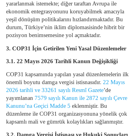
yararlanmak istemekte; diğer taraftan Avrupa ile
ekonomik entegrasyonunu koruyabilmek amacıyla
yeşil dönüşüm politikalarını hızlandırmaktadır. Bu
durum, Türkiye’nin iklim diplomasisinde hibrit bir
pozisyon benimsemesine yol açmaktadır.
3. COP31 İçin Getirilen Yeni Yasal Düzenlemeler
3.1. 22 Mayıs 2026 Tarihli Kanun Değişikliği
COP31 kapsamında yapılan yasal düzenlemelerin ilk
önemli boyutu damga vergisi istisnasıdır.
22 Mayıs
2026 tarihli ve 33261 sayılı Resmî Gazete
’de
yayımlanan
7579 sayılı Kanun ile 2872 sayılı Çevre
Kanunu’na Geçici Madde 5
eklenmiştir. Bu
düzenleme ile COP31 organizasyonuna yönelik çok
kapsamlı mali ve gümrük kolaylıkları sağlanmıştır.
3.2. Damga Vergisi İstisnası ve Hukuki Sonuçları