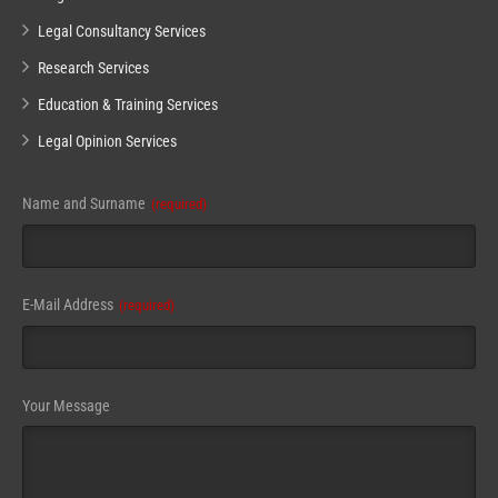
Legal Consultancy Services
Research Services
Education & Training Services
Legal Opinion Services
Phone
Name and Surname
(required)
Number
(required)
E-Mail Address
(required)
Your Message