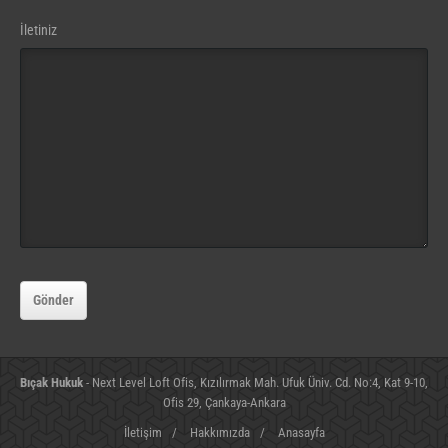
Email
İletiniz
(gerekli)
Gönder
Bıçak Hukuk
- Next Level Loft Ofis, Kızılırmak Mah. Ufuk Üniv. Cd. No:4, Kat 9-10,
Ofis 29, Çankaya-Ankara
İletişim
/
Hakkımızda
/
Anasayfa