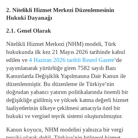
2. Nitelikli Hizmet Merkezi Düzenlemesinin
Hukuki Dayanağı
2.1. Genel Olarak
Nitelikli Hizmet Merkezi (NHM) modeli, Türk
hukukunda ilk kez 21 Mayıs 2026 tarihinde kabul
edilen ve
4 Haziran 2026 tarihli Resmî Gazete
‘de
yayımlanarak yürürlüğe giren 7582 sayılı Bazı
Kanunlarda Değişiklik Yapılmasına Dair Kanun ile
düzenlenmiştir. Bu düzenleme ile Türkiye’nin
doğrudan yabancı yatırım politikalarında önemli bir
değişikliğe gidilmiş ve yüksek katma değerli hizmet
faaliyetlerinin ülkeye çekilmesi amacıyla özel bir
hukuki ve vergisel teşvik sistemi oluşturulmuştur.
Kanun koyucu, NHM modelini yalnızca bir vergi
teşviki olarak değil, Türkiye’nin bölgesel hizmet