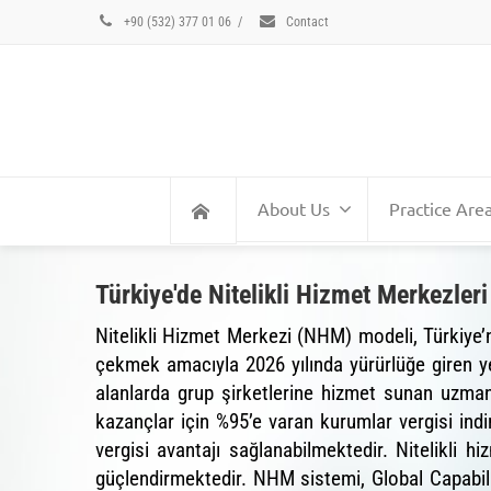
+90 (532) 377 01 06
/
Contact
About Us
Practice Are
Türkiye'de Nitelikli Hizmet Merkezle
Nitelikli Hizmet Merkezi (NHM) modeli, Türkiye’n
çekmek amacıyla 2026 yılında yürürlüğe giren yeni
alanlarda grup şirketlerine hizmet sunan uzma
kazançlar için %95’e varan kurumlar vergisi indi
vergisi avantajı sağlanabilmektedir. Nitelikli h
güçlendirmektedir. NHM sistemi, Global Capabi