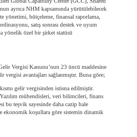
rülen Global Capability Center (GCC), Shared
 Kanun ayrıca NHM kapsamında yürütülebilecek
idite yönetimi, bütçeleme, finansal raporlama,
koordinasyonu, satış sonrası destek ve uyum
 yönelik özel bir şirket statüsü
le Gelir Vergisi Kanunu’nun 23 üncü maddesine
r vergisi avantajları sağlanmıştır. Buna göre;
ısmı gelir vergisinden istisna edilmiştir.
zılım mühendisleri, veri bilimcileri, finans
i bu teşvik sayesinde daha cazip hale
ece ekonomik koşullara göre sistemin dinamik