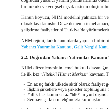
doğrudan yabancı yatırım politikalarında önemli
bir hukuki ve vergisel teşvik sistemi oluşturulm
Kanun koyucu, NHM modelini yalnızca bir vergi 
olarak tasarlamıştır. Düzenlemenin temel amacı; 
geliştirme faaliyetlerini Türkiye’de yürütmeleri
NHM rejimi, farklı kanunlarda yapılan birbirin
Yabancı Yatırımlar Kanunu
,
Gelir Vergisi Kan
2.2. Doğrudan Yabancı Yatırımlar Kanunu
NHM düzenlemesinin temel hukuki dayanağını 
ile ilk kez “
Nitelikli Hizmet Merkezi
” kavramı T
En az üç farklı ülkede aktif olarak faaliyet 
İlişkili şirketlere veya şirketler topluluğun
Yıllık hasılatının en az %80’ini yurt dışında
Sermaye şirketi niteliğindeki kuruluşları