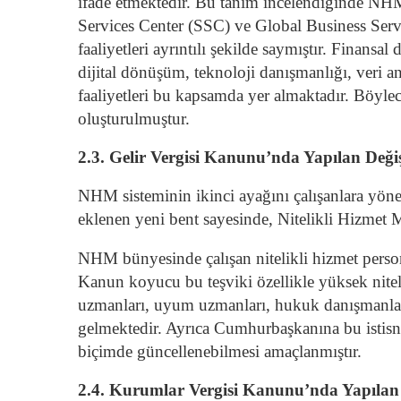
ifade etmektedir. Bu tanım incelendiğinde NHM
Services Center (SSC) ve Global Business Ser
faaliyetleri ayrıntılı şekilde saymıştır. Finansa
dijital dönüşüm, teknoloji danışmanlığı, veri an
faaliyetleri bu kapsamda yer almaktadır. Böylec
oluşturulmuştur.
2.3. Gelir Vergisi Kanunu’nda Yapılan Değiş
NHM sisteminin ikinci ayağını çalışanlara yöne
eklenen yeni bent sayesinde, Nitelikli Hizmet Me
NHM bünyesinde çalışan nitelikli hizmet personel
Kanun koyucu bu teşviki özellikle yüksek nitel
uzmanları, uyum uzmanları, hukuk danışmanları
gelmektedir. Ayrıca Cumhurbaşkanına bu istisna
biçimde güncellenebilmesi amaçlanmıştır.
2.4. Kurumlar Vergisi Kanunu’nda Yapılan 