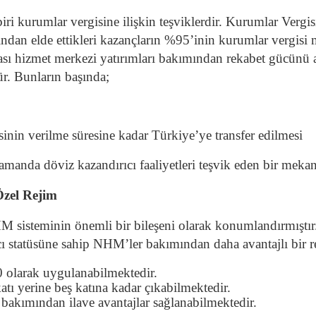
ri kurumlar vergisine ilişkin teşviklerdir. Kurumlar Ver
ından elde ettikleri kazançların %95’inin kurumlar vergis
ası hizmet merkezi yatırımları bakımından rekabet gücünü 
ür. Bunların başında;
inin verilme süresine kadar Türkiye’ye transfer edilmesi
manda döviz kazandırıcı faaliyetleri teşvik eden bir mekan
Özel Rejim
M sisteminin önemli bir bileşeni olarak konumlandırmıştır
ımcı statüsüne sahip NHM’ler bakımından daha avantajlı bir
 olarak uygulanabilmektedir.
 katı yerine beş katına kadar çıkabilmektedir.
si bakımından ilave avantajlar sağlanabilmektedir.