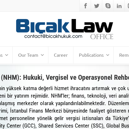
as
Our Team
Career
Publications
Remo
ri (NHM): Hukuki, Vergisel ve Operasyonel Rehb
in yüksek katma değerli hizmet ihracatını artırmak ve çok u
 bir yatırım rejimidir. NHM’ler; finans, teknoloji, veri anal
nlaşmış merkezler olarak yapılandırılabilmektedir. Düzenle
rimi, İstanbul Finans Merkezi bünyesinde faaliyet gösteren m
izmet personeline yönelik gelir vergisi istisnaları da Türkiy
lity Center (GCC), Shared Services Center (SSC), Global Bu