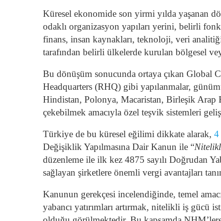
Küresel ekonomide son yirmi yılda yaşanan dönüş
odaklı organizasyon yapıları yerini, belirli fo
finans, insan kaynakları, teknoloji, veri analiti
tarafından belirli ülkelerde kurulan bölgesel ve
Bu dönüşüm sonucunda ortaya çıkan Global Cap
Headquarters (RHQ) gibi yapılanmalar, günümüzde
Hindistan, Polonya, Macaristan, Birleşik Arap E
çekebilmek amacıyla özel teşvik sistemleri gelişt
Türkiye de bu küresel eğilimi dikkate alarak,
4
Değişiklik Yapılmasına Dair Kanun ile “
Nitelik
düzenleme ile ilk kez 4875 sayılı Doğrudan Ya
sağlayan şirketlere önemli vergi avantajları tanı
Kanunun gerekçesi incelendiğinde, temel amacı
yabancı yatırımları artırmak, nitelikli iş gücü
olduğu görülmektedir. Bu kapsamda NHM’lere sağ