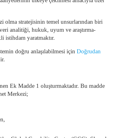
aaliyetlerinin ülkeye çekilmesi amacıyla özel
olma stratejisinin temel unsurlarından biri
 veri analitiği, hukuk, uyum ve araştırma-
li istihdam yaratmaktır.
stemin doğru anlaşılabilmesi için
Doğrudan
ir.
enen Ek Madde 1 oluşturmaktadır. Bu madde
met Merkezi;
en,