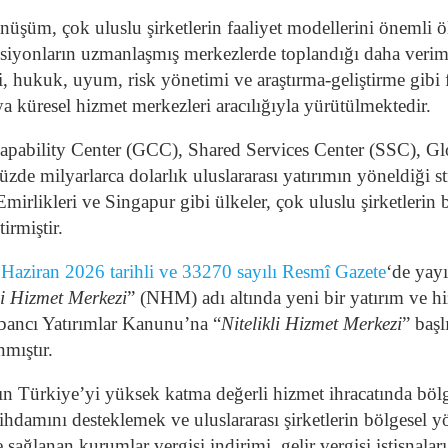
üm, çok uluslu şirketlerin faaliyet modellerini önemli ölç
nksiyonların uzmanlaşmış merkezlerde toplandığı daha verim
ği, hukuk, uyum, risk yönetimi ve araştırma-geliştirme gibi fa
ya küresel hizmet merkezleri aracılığıyla yürütülmektedir.
ability Center (GCC), Shared Services Center (SSC), Gl
 milyarlarca dolarlık uluslararası yatırımın yöneldiği strat
mirlikleri ve Singapur gibi ülkeler, çok uluslu şirketlerin 
irmiştir.
 Haziran 2026 tarihli ve 33270 sayılı Resmî Gazete
‘de yay
li Hizmet Merkezi
” (NHM) adı altında yeni bir yatırım ve h
bancı Yatırımlar Kanunu’na “
Nitelikli Hizmet Merkezi
” başl
nmıştır.
n Türkiye’yi yüksek katma değerli hizmet ihracatında bölg
 istihdamını desteklemek ve uluslararası şirketlerin bölgese
lanan kurumlar vergisi indirimi, gelir vergisi istisnalar