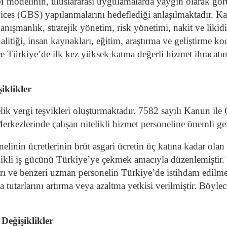
 modelinin, uluslararası uygulamalarda yaygın olarak gö
vices (GBS) yapılanmalarını hedeflediği anlaşılmaktadır.
l danışmanlık, stratejik yönetim, risk yönetimi, nakit ve lik
alitiği, insan kaynakları, eğitim, araştırma ve geliştirme 
e Türkiye’de ilk kez yüksek katma değerli hizmet ihracatına
iklikler
lik vergi teşvikleri oluşturmaktadır. 7582 sayılı Kanun i
rkezlerinde çalışan nitelikli hizmet personeline önemli geli
inin ücretlerinin brüt asgari ücretin üç katına kadar olan k
ikli iş gücünü Türkiye’ye çekmek amacıyla düzenlemiştir. Ya
 ve benzeri uzman personelin Türkiye’de istihdam edilmes
 tutarlarını artırma veya azaltma yetkisi verilmiştir. Böyl
Değişiklikler