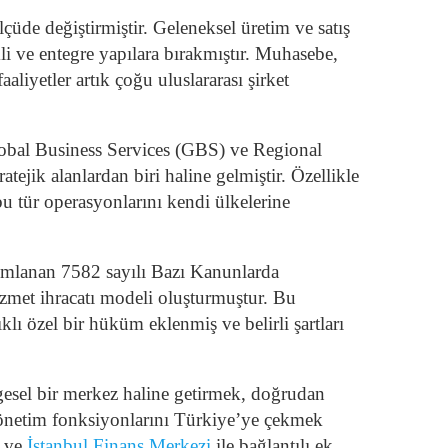
üde değiştirmiştir. Geleneksel üretim ve satış
li ve entegre yapılara bırakmıştır. Muhasebe,
aliyetler artık çoğu uluslararası şirket
obal Business Services (GBS) ve Regional
ejik alanlardan biri haline gelmiştir. Özellikle
bu tür operasyonlarını kendi ülkelerine
ımlanan 7582 sayılı Bazı Kanunlarda
izmet ihracatı modeli oluşturmuştur. Bu
ıklı özel bir hüküm eklenmiş ve belirli şartları
esel bir merkez haline getirmek, doğrudan
l yönetim fonksiyonlarını Türkiye’ye çekmek
ı ve
İstanbul Finans Merkezi
ile bağlantılı ek