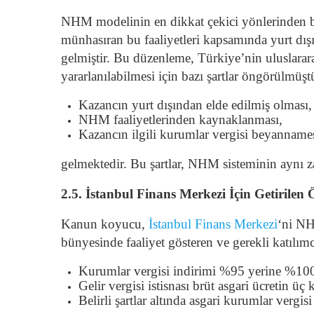
NHM modelinin en dikkat çekici yönlerinden bi
münhasıran bu faaliyetleri kapsamında yurt dış
gelmiştir. Bu düzenleme, Türkiye’nin uluslarar
yararlanılabilmesi için bazı şartlar öngörülmüşt
Kazancın yurt dışından elde edilmiş olması,
NHM faaliyetlerinden kaynaklanması,
Kazancın ilgili kurumlar vergisi beyannames
gelmektedir. Bu şartlar, NHM sisteminin aynı za
2.5. İstanbul Finans Merkezi İçin Getirilen 
Kanun koyucu,
İstanbul Finans Merkezi
‘ni NH
bünyesinde faaliyet gösteren ve gerekli katıl
Kurumlar vergisi indirimi %95 yerine %100
Gelir vergisi istisnası brüt asgari ücretin üç
Belirli şartlar altında asgari kurumlar vergi