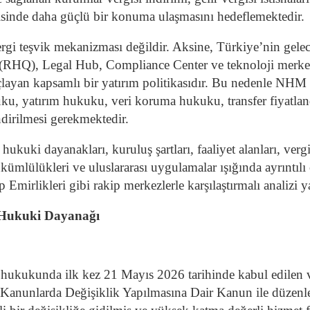
isinde daha güçlü bir konuma ulaşmasını hedeflemektedir.
ergi teşvik mekanizması değildir. Aksine, Türkiye’nin gel
(RHQ), Legal Hub, Compliance Center ve teknoloji merkez
maçlayan kapsamlı bir yatırım politikasıdır. Bu nedenle NH
uku, yatırım hukuku, veri koruma hukuku, transfer fiyatland
ndirilmesi gerekmektedir.
uki dayanakları, kuruluş şartları, faaliyet alanları, vergi t
kümlülükleri ve uluslararası uygulamalar ışığında ayrıntılı
Emirlikleri gibi rakip merkezlerle karşılaştırmalı analizi ya
n Hukuki Dayanağı
hukukunda ilk kez 21 Mayıs 2026 tarihinde kabul edilen
 Kanunlarda Değişiklik Yapılmasına Dair Kanun ile düzenl