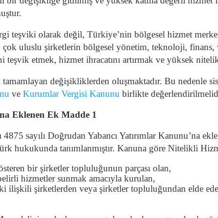
 bir değişikliğe gidilmiş ve yüksek katma değerli hizmet f
uştur.
teşviki olarak değil, Türkiye’nin bölgesel hizmet merkezi 
çok uluslu şirketlerin bölgesel yönetim, teknoloji, finans,
ni teşvik etmek, hizmet ihracatını artırmak ve yüksek nitelik
i tamamlayan değişikliklerden oluşmaktadır. Bu nedenle si
unu
ve
Kurumlar Vergisi Kanunu
birlikte değerlendirilmelid
’na Eklenen Ek Madde 1
4875 sayılı Doğrudan Yabancı Yatırımlar Kanunu’na ekl
ürk hukukunda tanımlanmıştır. Kanuna göre Nitelikli Hiz
gösteren bir şirketler topluluğunun parçası olan,
a belirli hizmetler sunmak amacıyla kurulan,
ki ilişkili şirketlerden veya şirketler topluluğundan elde ed