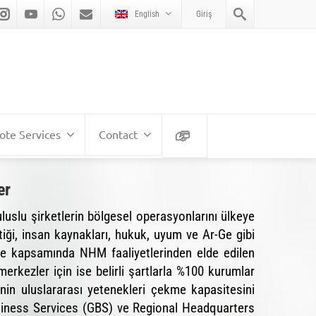
English
Giriş
te Services
Contact
er
luslu şirketlerin bölgesel operasyonlarını ülkeye
itiği, insan kaynakları, hukuk, uyum ve Ar-Ge gibi
me kapsamında NHM faaliyetlerinden elde edilen
erkezler için ise belirli şartlarla %100 kurumlar
e’nin uluslararası yetenekleri çekme kapasitesini
siness Services (GBS) ve Regional Headquarters