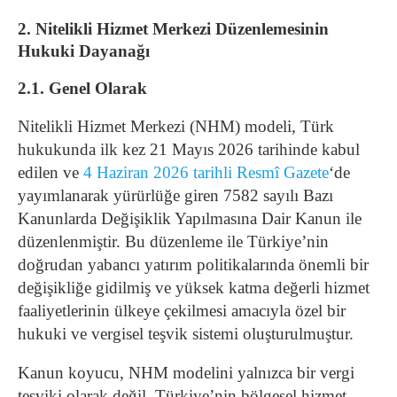
2. Nitelikli Hizmet Merkezi Düzenlemesinin
Hukuki Dayanağı
2.1. Genel Olarak
Nitelikli Hizmet Merkezi (NHM) modeli, Türk
hukukunda ilk kez 21 Mayıs 2026 tarihinde kabul
edilen ve
4 Haziran 2026 tarihli Resmî Gazete
‘de
yayımlanarak yürürlüğe giren 7582 sayılı Bazı
Kanunlarda Değişiklik Yapılmasına Dair Kanun ile
düzenlenmiştir. Bu düzenleme ile Türkiye’nin
doğrudan yabancı yatırım politikalarında önemli bir
değişikliğe gidilmiş ve yüksek katma değerli hizmet
faaliyetlerinin ülkeye çekilmesi amacıyla özel bir
hukuki ve vergisel teşvik sistemi oluşturulmuştur.
Kanun koyucu, NHM modelini yalnızca bir vergi
teşviki olarak değil, Türkiye’nin bölgesel hizmet