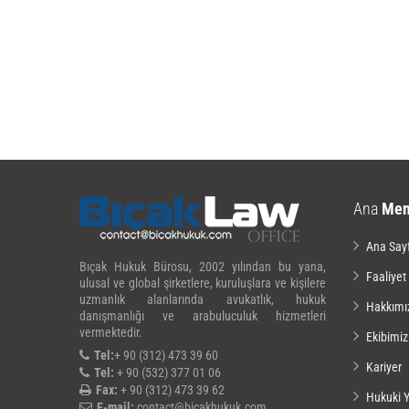
Ana
Me
Ana Say
Bıçak Hukuk Bürosu, 2002 yılından bu yana,
Faaliyet
ulusal ve global şirketlere, kuruluşlara ve kişilere
uzmanlık alanlarında avukatlık, hukuk
Hakkımı
danışmanlığı ve arabuluculuk hizmetleri
vermektedir.
Ekibimiz
Tel:
+ 90 (312) 473 39 60
Kariyer
Tel:
+ 90 (532) 377 01 06
Fax:
+ 90 (312) 473 39 62
Hukuki Y
E-mail:
contact@bicakhukuk.com