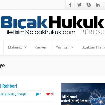
Ekibimiz
Kariyer
Yayınlar
Uzaktan Hizm
iye
) Rehberi
/ Düşünceler
,
Görüşler
0
20