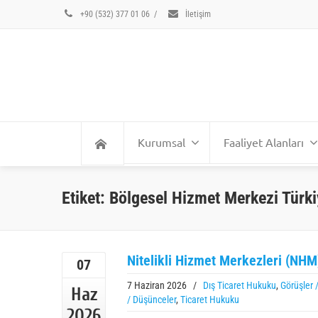
+90 (532) 377 01 06
/
İletişim
Kurumsal
Faaliyet Alanları
Etiket: Bölgesel Hizmet Merkezi Türk
Nitelikli Hizmet Merkezleri (NHM
07
7 Haziran 2026
/
Dış Ticaret Hukuku
,
Görüşler 
Haz
/ Düşünceler
,
Ticaret Hukuku
2026