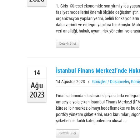
1. Giriş Küresel ekonomide son yirmi yılda yaşan
faaliyet modellerini önemli ölçüde değiştirmiştir.
organizasyon yapıları yerini, belirli fonksiyonla
daha verimli ve entegre yapılara bırakmıştır. Muha
veri analitiği, hukuk, uyum, risk yönetimi ve araştı
Detaylı Bilgi
İstanbul Finans Merkezi’nde Huk
14
14 Ağustos 2023
/
Görüşler / Düşünceler
,
Görüş
Ağu
2023
Finans alanında uluslararası piyasalarla entegr
amacıyla yola çıkan İstanbul Finans Merkezi (İFM
küresel bir merkez olmayı hedeflemekte ve bu do
portföy yönetim şirketlerini, aracı kurumları, sigo
şirketleri ile farklı kategorilerden ulusal ...
Detaylı Bilgi