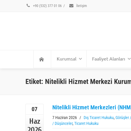
+90 (532) 377 01 06
/
İletişim
Kurumsal
Faaliyet Alanları
Etiket: Nitelikli Hizmet Merkezi Kurum
Nitelikli Hizmet Merkezleri (NHM
07
7 Haziran 2026
/
Dış Ticaret Hukuku
,
Görüşler 
Haz
/ Düşünceler
,
Ticaret Hukuku
2026