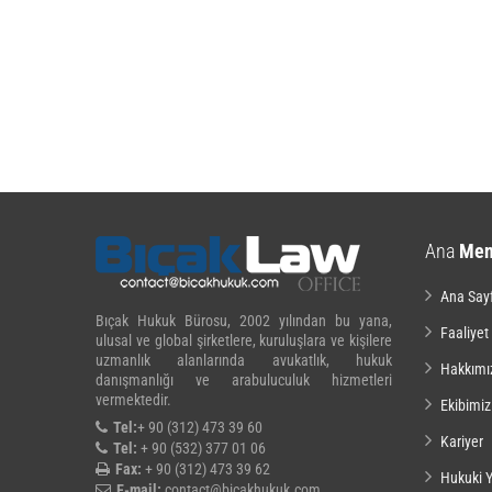
Ana
Me
Ana Say
Bıçak Hukuk Bürosu, 2002 yılından bu yana,
Faaliyet
ulusal ve global şirketlere, kuruluşlara ve kişilere
uzmanlık alanlarında avukatlık, hukuk
Hakkımı
danışmanlığı ve arabuluculuk hizmetleri
vermektedir.
Ekibimiz
Tel:
+ 90 (312) 473 39 60
Kariyer
Tel:
+ 90 (532) 377 01 06
Fax:
+ 90 (312) 473 39 62
Hukuki Y
E-mail:
contact@bicakhukuk.com