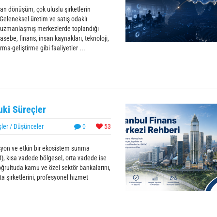
an dönüşüm, çok uluslu şirketlerin
 Geleneksel üretim ve satış odaklı
rın uzmanlaşmış merkezlerde toplandığı
sebe, finans, insan kaynakları, teknoloji,
rma-geliştirme gibi faaliyetler ...
uki Süreçler
ler / Düşünceler
0
53
asyon ve etkin bir ekosistem sunma
), kısa vadede bölgesel, orta vadede ise
ğrultuda kamu ve özel sektör bankalarını,
rta şirketlerini, profesyonel hizmet