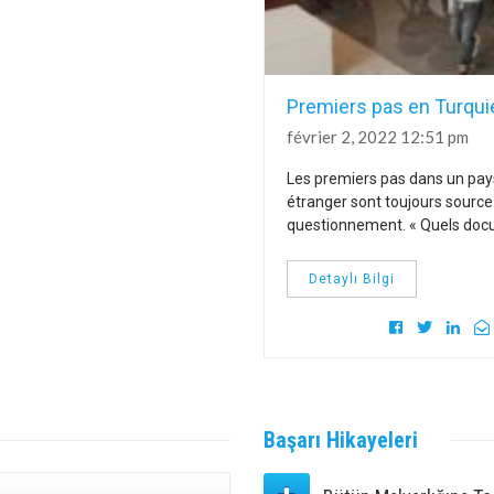
lacement et enlèvement
Premiers pas en Turqui
rnational d’enfants
février 2, 2022 12:51 pm
 3, 2021 10:07 am
Les premiers pas dans un pay
onvention de La Haye du 25
étranger sont toujours source
re 1980 sur les aspects civils de
questionnement. « Quels do
èvement international
Detaylı Bilgi
taylı Bilgi
Başarı
Hikayeleri