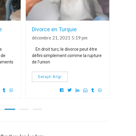
e
Divorce en Turquie
Dépla
intern
décembre 21, 2021 5:19 pm
août 3,
s
En droit turc, le divorce peut être
La Conv
 de
défini simplement comme la rupture
octobre 
cuments
de l’union
l’enlève
Detaylı Bilgi
Detay