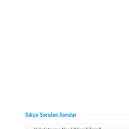
Divorce en Turquie
Dép
inte
décembre 21, 2021 5:19 pm
août
En droit turc, le divorce peut être
La C
défini simplement comme la rupture
octob
de l’union
l’enl
Detaylı Bilgi
De
Sıkça
Sorulan Sorular