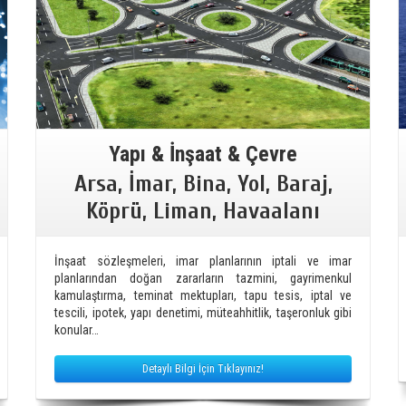
Yapı & İnşaat & Çevre
Arsa, İmar, Bina, Yol, Baraj,
Köprü, Liman, Havaalanı
İnşaat sözleşmeleri, imar planlarının iptali ve imar
planlarından doğan zararların tazmini, gayrimenkul
kamulaştırma, teminat mektupları, tapu tesis, iptal ve
tescili, ipotek, yapı denetimi, müteahhitlik, taşeronluk gibi
konular…
Detaylı Bilgi İçin Tıklayınız!