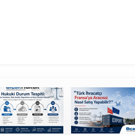
More Information
More Information