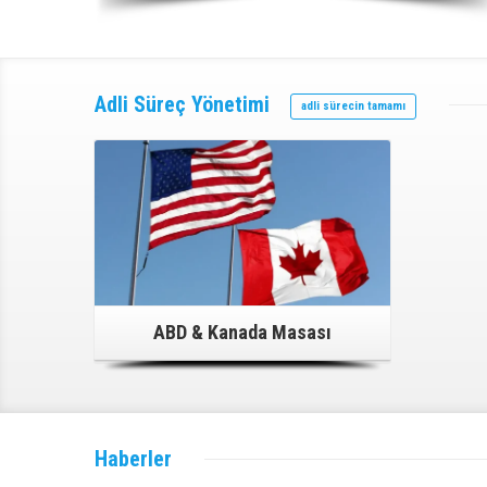
Adli Süreç
Yönetimi
Detaylı Bilgi İçin Tıklayınız!
adli sürecin tamamı
ABD & Kanada Masası
Haberler