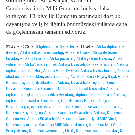
sürdürüyoruz.
Bu vesileyle Kamerun
Cumhuriyeti’nin Millî Günü’nü bir kez daha
kutluyor; Türkiye ile Kamerun arasındaki dostluk,
dayanışma ve iş birliğinin önümüzdeki yıllarda daha
da güçlenmesini temenni ediyoruz.
21 June 2026
/
Bilgilendirme
,
Haberler
/
Etiketler:
Afrika diplomatik
ilişkileri
,
Afrika hukuk danışmanlığı
,
Afrika ile ticaret
,
Afrika ile ticaret
hukuku
,
Afrika iş fırsatları
,
Afrika pazarları
,
Afrika yatırım hukuku
,
Afrika
yatırımları
,
Afrika'da iş yapmak
,
Ankara büyükelçilik resepsiyonları
,
Ankara
diplomatik etkinlikleri
,
Ankara HiltonSA Oteli
,
Ankara hukuk bürosu
,
Ankara
uluslararası etkinlikleri
,
askerî iş birliği
,
Av. Melih Burak Bıçak
,
Bıçak Hukuk
Bürosu
,
büyükelçilik etkinlikleri Ankara
,
büyükelçilik ilişkileri
,
Deniz
Kuvvetleri Komutanı Ercüment Tatlıoğlu
,
diplomatik çevreler Ankara
,
diplomatik ilişkiler
,
diplomatik networking
,
diplomatik resepsiyon Ankara
,
diplomatik temaslar
,
Emre Solak
,
Genelkurmay Başkanı Selçuk
Bayraktaroğlu
,
iş dünyası ve diplomasi
,
Kamerun Ankara Resepsiyonu
,
Kamerun Büyükelçiliği Ankara
,
Kamerun Büyükelçisi Ankara
,
Kamerun
Cumhuriyeti Ankara Büyükelçiliği
,
Kamerun Cumhuriyeti Millî Günü
,
Kamerun iş ortamı
,
Kamerun Millî Gün Kutlaması
,
Kamerun Millî Günü
Resepsiyonu
,
Kamerun savunma iş birliği
,
Kamerun yatırım fırsatları
,
Kara