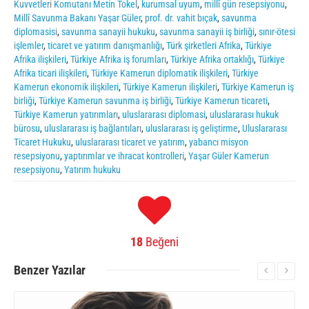
Kuvvetleri Komutanı Metin Tokel
,
kurumsal uyum
,
millî gün resepsiyonu
,
Millî Savunma Bakanı Yaşar Güler
,
prof. dr. vahit bıçak
,
savunma
diplomasisi
,
savunma sanayii hukuku
,
savunma sanayii iş birliği
,
sınır-ötesi
işlemler
,
ticaret ve yatırım danışmanlığı
,
Türk şirketleri Afrika
,
Türkiye
Afrika ilişkileri
,
Türkiye Afrika iş forumları
,
Türkiye Afrika ortaklığı
,
Türkiye
Afrika ticari ilişkileri
,
Türkiye Kamerun diplomatik ilişkileri
,
Türkiye
Kamerun ekonomik ilişkileri
,
Türkiye Kamerun ilişkileri
,
Türkiye Kamerun iş
birliği
,
Türkiye Kamerun savunma iş birliği
,
Türkiye Kamerun ticareti
,
Türkiye Kamerun yatırımları
,
uluslararası diplomasi
,
uluslararası hukuk
bürosu
,
uluslararası iş bağlantıları
,
uluslararası iş geliştirme
,
Uluslararası
Ticaret Hukuku
,
uluslararası ticaret ve yatırım
,
yabancı misyon
resepsiyonu
,
yaptırımlar ve ihracat kontrolleri
,
Yaşar Güler Kamerun
resepsiyonu
,
Yatırım hukuku
18
Beğeni
Benzer
Yazılar
More Information