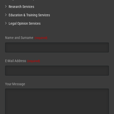
Research Services
Education & Training Services
Legal Opinion Services
Website
Name and Surname
(required)
URL
(required)
E-Mail Address
(required)
Your Message