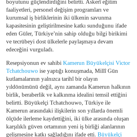
boyutunu güçlendirdiğini belirtti. Askerî eğitim
faaliyetleri, personel değişim programları ve
kurumsal iş birliklerinin iki ülkenin savunma
kapasitesinin geliştirilmesine katkı sunduğunu ifade
eden Güler, Türkiye’nin sahip olduğu bilgi birikimi
ve tecrübeyi dost ülkelerle paylaşmaya devam
edeceğini vurguladı.
Resepsiyonun ev sahibi
Kamerun Büyükelçisi Victor
Tchatchouwo
ise yaptığı konuşmada, Millî Gün
kutlamalarının yalnızca tarihî bir olayın
yıldönümünü değil, aynı zamanda Kamerun halkının
birlik, beraberlik ve kalkınma idealini temsil ettiğini
belirtti. Büyükelçi Tchatchouwo, Türkiye ile
Kamerun arasındaki ilişkilerin son yıllarda önemli
ölçüde ilerleme kaydettiğini, iki ülke arasında oluşan
karşılıklı güven ortamının yeni iş birliği alanlarının
gelişmesine katkı sağladığını ifade etti.
Büyükelçi