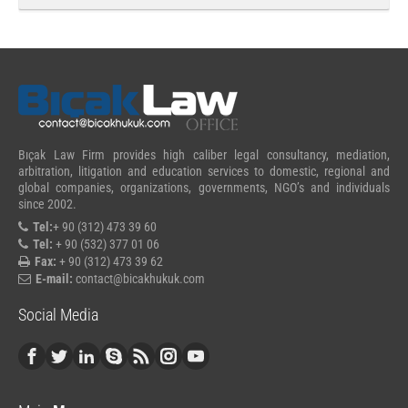
Bıçak Law Firm provides high caliber legal consultancy, mediation,
arbitration, litigation and education services to domestic, regional and
global companies, organizations, governments, NGO’s and individuals
since 2002.
Tel:
+ 90 (312) 473 39 60
Tel:
+ 90 (532) 377 01 06
Fax:
+ 90 (312) 473 39 62
E-mail:
contact@bicakhukuk.com
Social Media