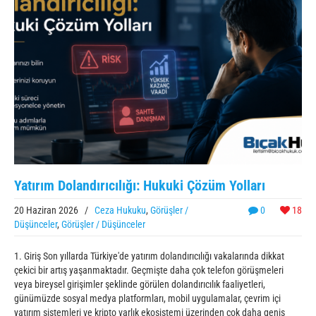
Yatırım Dolandırıcılığı: Hukuki Çözüm Yolları
20 Haziran 2026
/
Ceza Hukuku
,
Görüşler /
0
18
Düşünceler
,
Görüşler / Düşünceler
1. Giriş Son yıllarda Türkiye'de yatırım dolandırıcılığı vakalarında dikkat
çekici bir artış yaşanmaktadır. Geçmişte daha çok telefon görüşmeleri
veya bireysel girişimler şeklinde görülen dolandırıcılık faaliyetleri,
günümüzde sosyal medya platformları, mobil uygulamalar, çevrim içi
yatırım sistemleri ve kripto varlık ekosistemi üzerinden çok daha geniş