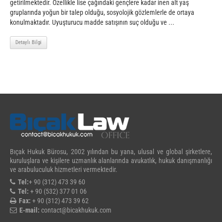
getirilmektedir. Özellikle lise çağındaki gençlere kadar inen alt yaş
gruplarında yoğun bir talep olduğu, sosyolojik gözlemlerle de ortaya
konulmaktadır. Uyuşturucu madde satışının suç olduğu ve ...
Detaylı Bilgi
Bıçak Hukuk Bürosu, 2002 yılından bu yana, ulusal ve global şirketlere,
kuruluşlara ve kişilere uzmanlık alanlarında avukatlık, hukuk danışmanlığı
ve arabuluculuk hizmetleri vermektedir.
Tel:
+ 90 (312) 473 39 60
Tel:
+ 90 (532) 377 01 06
Fax:
+ 90 (312) 473 39 62
E-mail:
contact@bicakhukuk.com