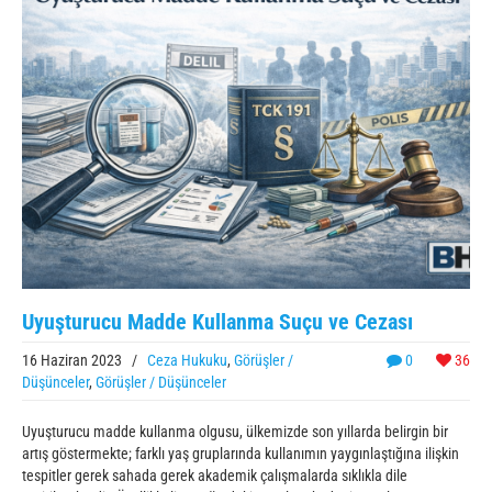
Uyuşturucu Madde Kullanma Suçu ve Cezası
16 Haziran 2023
/
Ceza Hukuku
,
Görüşler /
0
36
Düşünceler
,
Görüşler / Düşünceler
Uyuşturucu madde kullanma olgusu, ülkemizde son yıllarda belirgin bir
artış göstermekte; farklı yaş gruplarında kullanımın yaygınlaştığına ilişkin
tespitler gerek sahada gerek akademik çalışmalarda sıklıkla dile