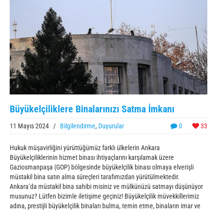
Büyükelçiliklere Binalarınızı Satma İmkanı
11 Mayıs 2024
/
Bilgilendirme
,
Duyurular
0
33
Hukuk müşavirliğini yürüttüğümüz farklı ülkelerin Ankara
Büyükelçiliklerinin hizmet binası ihtiyaçlarını karşılamak üzere
Gaziosmanpaşa (GOP) bölgesinde büyükelçilik binası olmaya elverişli
müstakil bina satın alma süreçleri tarafımızdan yürütülmektedir.
Ankara’da müstakil bina sahibi misiniz ve mülkünüzü satmayı düşünüyor
musunuz? Lütfen bizimle iletişime geçiniz! Büyükelçilik müvekkillerimiz
adına, prestijli büyükelçilik binaları bulma, temin etme, binaların imar ve
...