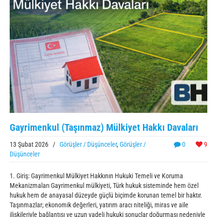
Gayrimenkul (Taşınmaz) Mülkiyet Hakkı Davaları
13 Şubat 2026
/
Görüşler / Düşünceler
,
Görüşler /
0
9
Düşünceler
1. Giriş: Gayrimenkul Mülkiyet Hakkının Hukuki Temeli ve Koruma
Mekanizmaları Gayrimenkul mülkiyeti, Türk hukuk sisteminde hem özel
hukuk hem de anayasal düzeyde güçlü biçimde korunan temel bir haktır.
Taşınmazlar; ekonomik değerleri, yatırım aracı niteliği, miras ve aile
ilişkileriyle bağlantısı ve uzun vadeli hukuki sonuçlar doğurması nedeniyle