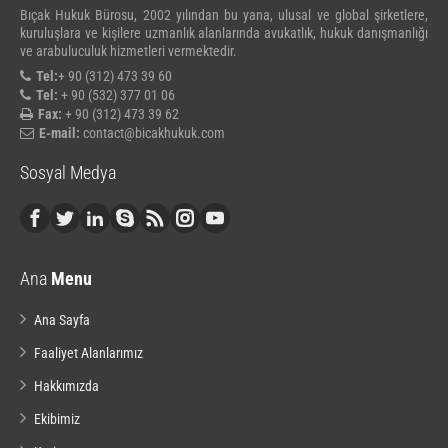
Bıçak Hukuk Bürosu, 2002 yılından bu yana, ulusal ve global şirketlere,
kuruluşlara ve kişilere uzmanlık alanlarında avukatlık, hukuk danışmanlığı
ve arabuluculuk hizmetleri vermektedir.
Tel:
+ 90 (312) 473 39 60
Tel:
+ 90 (532) 377 01 06
Fax:
+ 90 (312) 473 39 62
E-mail:
contact@bicakhukuk.com
Sosyal Medya
Ana
Menu
Ana Sayfa
Faaliyet Alanlarımız
Hakkımızda
Ekibimiz