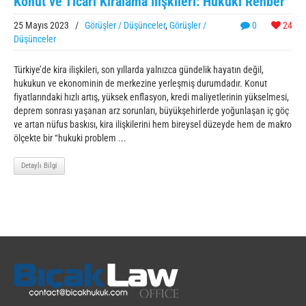
Konut ve Ticari Kiralama İlişkileri: Hukuki Rehber
25 Mayıs 2023
/
Görüşler / Düşünceler
,
Görüşler /
0
24
Düşünceler
Türkiye’de kira ilişkileri, son yıllarda yalnızca gündelik hayatın değil,
hukukun ve ekonominin de merkezine yerleşmiş durumdadır. Konut
fiyatlarındaki hızlı artış, yüksek enflasyon, kredi maliyetlerinin yükselmesi,
deprem sonrası yaşanan arz sorunları, büyükşehirlerde yoğunlaşan iç göç
ve artan nüfus baskısı, kira ilişkilerini hem bireysel düzeyde hem de makro
ölçekte bir “hukuki problem ...
Detaylı Bilgi