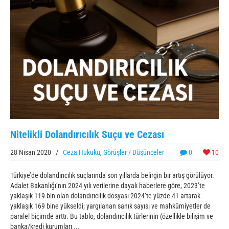
Nitelikli Dolandırıcılık Suçu ve Cezası
28 Nisan 2020
/
Ceza Hukuku
,
Görüşler / Düşünceler
0
10
Türkiye’de dolandırıcılık suçlarında son yıllarda belirgin bir artış görülüyor.
Adalet Bakanlığı’nın 2024 yılı verilerine dayalı haberlere göre, 2023’te
yaklaşık 119 bin olan dolandırıcılık dosyası 2024’te yüzde 41 artarak
yaklaşık 169 bine yükseldi; yargılanan sanık sayısı ve mahkûmiyetler de
paralel biçimde arttı. Bu tablo, dolandırıcılık türlerinin (özellikle bilişim ve
banka/kredi kurumları ...