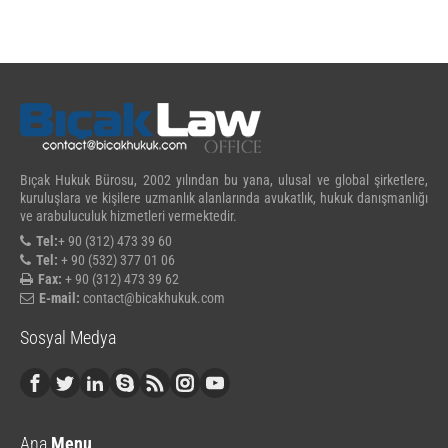
Bıçak Hukuk Bürosu, 2002 yılından bu yana, ulusal ve global şirketlere,
kuruluşlara ve kişilere uzmanlık alanlarında avukatlık, hukuk danışmanlığı
ve arabuluculuk hizmetleri vermektedir.
Tel:
+ 90 (312) 473 39 60
Tel:
+ 90 (532) 377 01 06
Fax:
+ 90 (312) 473 39 62
E-mail:
contact@bicakhukuk.com
Sosyal Medya
Ana
Menu