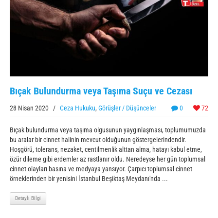
Bıçak Bulundurma veya Taşıma Suçu ve Cezası
28 Nisan 2020
/
Ceza Hukuku
,
Görüşler / Düşünceler
0
72
Bıçak bulundurma veya taşıma olgusunun yaygınlaşması, toplumumuzda
bu aralar bir cinnet halinin mevcut olduğunun göstergelerindendir.
Hoşgörü, tolerans, nezaket, centilmenlik alttan alma, hatayı kabul etme,
özür dileme gibi erdemler az rastlanır oldu. Neredeyse her gün toplumsal
cinnet olayları basına ve medyaya yansıyor. Çarpıcı toplumsal cinnet
örneklerinden bir yenisini İstanbul Beşiktaş Meydanı'nda ...
Detaylı Bilgi