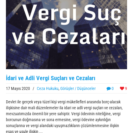
İdari ve Adli Vergi Suçları ve Cezaları
17 Mayıs 2020
/
Ceza Hukuku
,
Görüşler / Düşünceler
0
9
Devlet ile gerçek veya tüzel kişi vergi mükellefleri arasında borç-alacak
ilişkisine dair mali düzenlemeler ila idari ve adli vergi suçları ve cezaları,
mevzuatımızda önemli bir yere sahiptir. Vergi ödevinin niteliğine, vergi
borcunun doğmasına ve sona ermesine, vergi ödevine aykırılığın
sonuçlarına ve vergi alandaki uyuşmazlıkların çözümlenmesine ilişkin
esas ve usule ilişkin ...