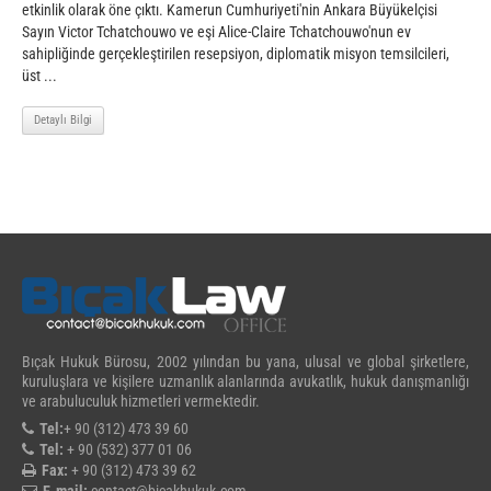
etkinlik olarak öne çıktı. Kamerun Cumhuriyeti'nin Ankara Büyükelçisi
Sayın Victor Tchatchouwo ve eşi Alice-Claire Tchatchouwo'nun ev
sahipliğinde gerçekleştirilen resepsiyon, diplomatik misyon temsilcileri,
üst ...
Detaylı Bilgi
Bıçak Hukuk Bürosu, 2002 yılından bu yana, ulusal ve global şirketlere,
kuruluşlara ve kişilere uzmanlık alanlarında avukatlık, hukuk danışmanlığı
ve arabuluculuk hizmetleri vermektedir.
Tel:
+ 90 (312) 473 39 60
Tel:
+ 90 (532) 377 01 06
Fax:
+ 90 (312) 473 39 62