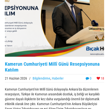
Kamerun Cumhuriyeti Millî Günü Resepsiyonuna
Katılım
21 Haziran 2026
/
Bilgilendirme
,
Haberler
0
18
Kamerun Cumhuriyeti'nin Millî Günü dolayısıyla Ankara'da düzenlenen
resepsiyon, Türkiye ile Kamerun arasındaki dostluk, iş birliği ve karşılıklı
güvene dayalı ilişkilerin bir kez daha vurgulandığı önemli bir diplomatik
etkinlik olarak öne çıktı. Kamerun Cumhuriyeti'nin Ankara Büyükelçisi
Sayın Victor Tchatchouwo ve eşi Alice-Claire Tchatchouwo'nun ev