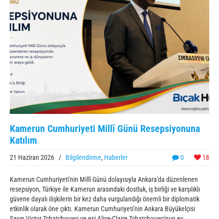
Kamerun Cumhuriyeti Millî Günü Resepsiyonuna
Katılım
21 Haziran 2026
/
Bilgilendirme
,
Haberler
0
18
Kamerun Cumhuriyeti'nin Millî Günü dolayısıyla Ankara'da düzenlenen
resepsiyon, Türkiye ile Kamerun arasındaki dostluk, iş birliği ve karşılıklı
güvene dayalı ilişkilerin bir kez daha vurgulandığı önemli bir diplomatik
etkinlik olarak öne çıktı. Kamerun Cumhuriyeti'nin Ankara Büyükelçisi
Sayın Victor Tchatchouwo ve eşi Alice-Claire Tchatchouwo'nun ev