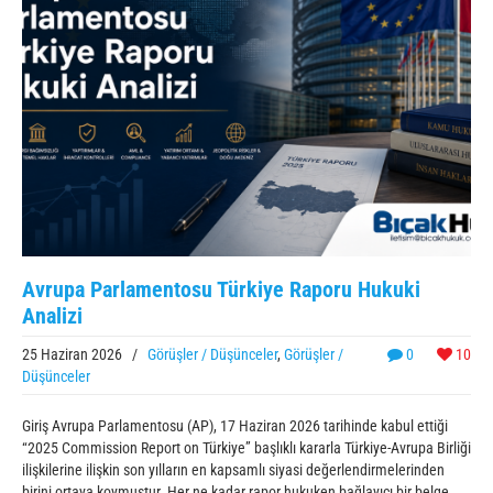
Avrupa Parlamentosu Türkiye Raporu Hukuki
Analizi
25 Haziran 2026
/
Görüşler / Düşünceler
,
Görüşler /
0
10
Düşünceler
Giriş Avrupa Parlamentosu (AP), 17 Haziran 2026 tarihinde kabul ettiği
“2025 Commission Report on Türkiye” başlıklı kararla Türkiye-Avrupa Birliği
ilişkilerine ilişkin son yılların en kapsamlı siyasi değerlendirmelerinden
birini ortaya koymuştur. Her ne kadar rapor hukuken bağlayıcı bir belge