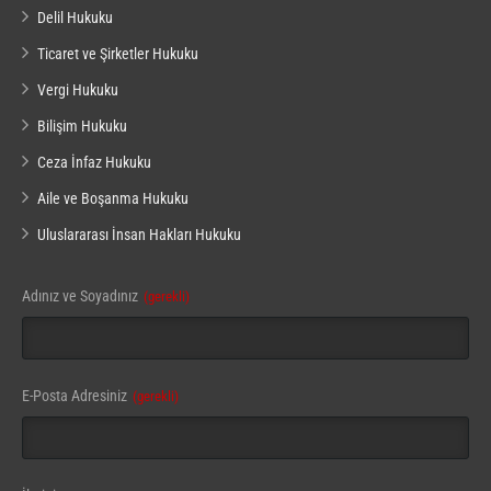
Delil Hukuku
Ticaret ve Şirketler Hukuku
Vergi Hukuku
Bilişim Hukuku
Ceza İnfaz Hukuku
Aile ve Boşanma Hukuku
Uluslararası İnsan Hakları Hukuku
Adınız ve Soyadınız
(gerekli)
Email
E-Posta Adresiniz
(gerekli)
Address
(gerekli)