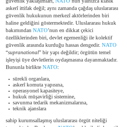
güvenlik yaklaşımları,
NATO
’nun yalnızca klasik
askerî ittifak değil; aynı zamanda çağdaş uluslararası
güvenlik hukukunun merkezî aktörlerinden biri
haline geldiğini göstermektedir. Uluslararası hukuk
bakımından
NATO
’nun en dikkat çekici
özelliklerinden biri, devlet egemenliği ile kolektif
güvenlik arasında kurduğu hassas dengedir.
NATO
“
supranational
” bir yapı değildir; örgütün temel
işleyişi üye devletlerin oydaşmasına dayanmaktadır.
Bununla birlikte
NATO
:
sürekli organlara,
askerî komuta yapısına,
operasyonel kapasiteye,
hukuk müşavirliği sistemine,
savunma tedarik mekanizmalarına,
teknik ajanslara
sahip kurumsallaşmış uluslararası örgüt niteliği