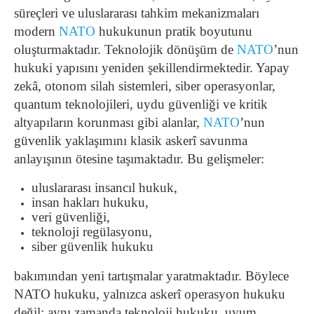
süreçleri ve uluslararası tahkim mekanizmaları
modern
NATO
hukukunun pratik boyutunu
oluşturmaktadır. Teknolojik dönüşüm de
NATO
’nun
hukuki yapısını yeniden şekillendirmektedir. Yapay
zekâ, otonom silah sistemleri, siber operasyonlar,
quantum teknolojileri, uydu güvenliği ve kritik
altyapıların korunması gibi alanlar,
NATO
’nun
güvenlik yaklaşımını klasik askerî savunma
anlayışının ötesine taşımaktadır. Bu gelişmeler:
uluslararası insancıl hukuk,
insan hakları hukuku,
veri güvenliği,
teknoloji regülasyonu,
siber güvenlik hukuku
bakımından yeni tartışmalar yaratmaktadır. Böylece
NATO hukuku, yalnızca askerî operasyon hukuku
değil; aynı zamanda teknoloji hukuku, uyum,