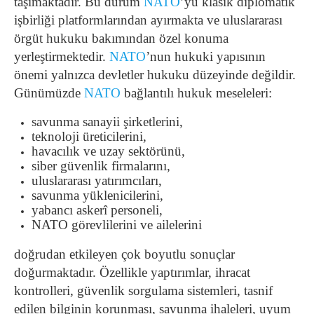
taşımaktadır. Bu durum
NATO
’yu klasik diplomatik
işbirliği platformlarından ayırmakta ve uluslararası
örgüt hukuku bakımından özel konuma
yerleştirmektedir.
NATO
’nun hukuki yapısının
önemi yalnızca devletler hukuku düzeyinde değildir.
Günümüzde
NATO
bağlantılı hukuk meseleleri:
savunma sanayii şirketlerini,
teknoloji üreticilerini,
havacılık ve uzay sektörünü,
siber güvenlik firmalarını,
uluslararası yatırımcıları,
savunma yüklenicilerini,
yabancı askerî personeli,
NATO görevlilerini ve ailelerini
doğrudan etkileyen çok boyutlu sonuçlar
doğurmaktadır. Özellikle yaptırımlar, ihracat
kontrolleri, güvenlik sorgulama sistemleri, tasnif
edilen bilginin korunması, savunma ihaleleri, uyum