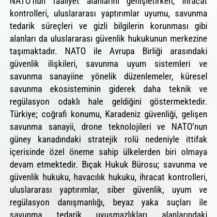
NATO’nun faaliyet alanlarını genişletirken, ihracat
kontrolleri, uluslararası yaptırımlar uyumu, savunma
tedarik süreçleri ve gizli bilgilerin korunması gibi
alanları da uluslararası güvenlik hukukunun merkezine
taşımaktadır. NATO ile Avrupa Birliği arasındaki
güvenlik ilişkileri, savunma uyum sistemleri ve
savunma sanayiine yönelik düzenlemeler, küresel
savunma ekosisteminin giderek daha teknik ve
regülasyon odaklı hale geldiğini göstermektedir.
Türkiye; coğrafi konumu, Karadeniz güvenliği, gelişen
savunma sanayii, drone teknolojileri ve NATO’nun
güney kanadındaki stratejik rolü nedeniyle ittifak
içerisinde özel öneme sahip ülkelerden biri olmaya
devam etmektedir. Bıçak Hukuk Bürosu; savunma ve
güvenlik hukuku, havacılık hukuku, ihracat kontrolleri,
uluslararası yaptırımlar, siber güvenlik, uyum ve
regülasyon danışmanlığı, beyaz yaka suçları ile
savunma tedarik uyuşmazlıkları alanlarındaki