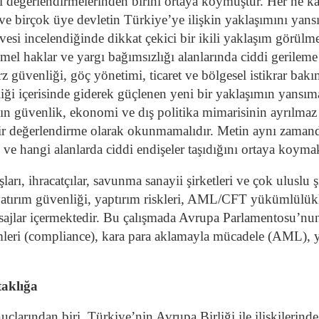
yasi değerlendirmelerinden birini ortaya koymuştur. Her ne k
 ve birçok üye devletin Türkiye’ye ilişkin yaklaşımını yan
vesi incelendiğinde dikkat çekici bir ikili yaklaşım görül
l haklar ve yargı bağımsızlığı alanlarında ciddi gerileme
 güvenliği, göç yönetimi, ticaret ve bölgesel istikrar ba
ği içerisinde giderek güçlenen yeni bir yaklaşımın yansıma
n güvenlik, ekonomi ve dış politika mimarisinin ayrılmaz b
bir değerlendirme olarak okunmamalıdır. Metin aynı zamanda
i ve hangi alanlarda ciddi endişeler taşıdığını ortaya koymak
şları, ihracatçılar, savunma sanayii şirketleri ve çok uluslu 
 yatırım güvenliği, yaptırım riskleri, AML/CFT yükümlülükl
jlar içermektedir. Bu çalışmada Avrupa Parlamentosu’nu
leri (compliance), kara para aklamayla mücadele (AML), ya
taklığa
arından biri, Türkiye’nin Avrupa Birliği ile ilişkilerind