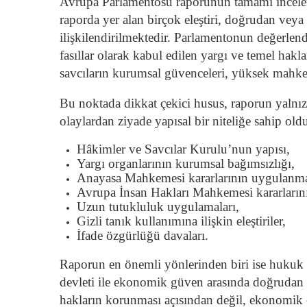
Avrupa Parlamentosu raporunun tamamı incelen
raporda yer alan birçok eleştiri, doğrudan veya 
ilişkilendirilmektedir. Parlamentonun değerlend
fasıllar olarak kabul edilen yargı ve temel hak
savcıların kurumsal güvenceleri, yüksek mahkeme
Bu noktada dikkat çekici husus, raporun yalnız
olaylardan ziyade yapısal bir niteliğe sahip ol
Hâkimler ve Savcılar Kurulu’nun yapısı,
Yargı organlarının kurumsal bağımsızlığı,
Anayasa Mahkemesi kararlarının uygulanması
Avrupa İnsan Hakları Mahkemesi kararlarını
Uzun tutukluluk uygulamaları,
Gizli tanık kullanımına ilişkin eleştiriler,
İfade özgürlüğü davaları.
Raporun en önemli yönlerinden biri ise hukuk 
devleti ile ekonomik güven arasında doğrudan 
hakların korunması açısından değil, ekonomik ö