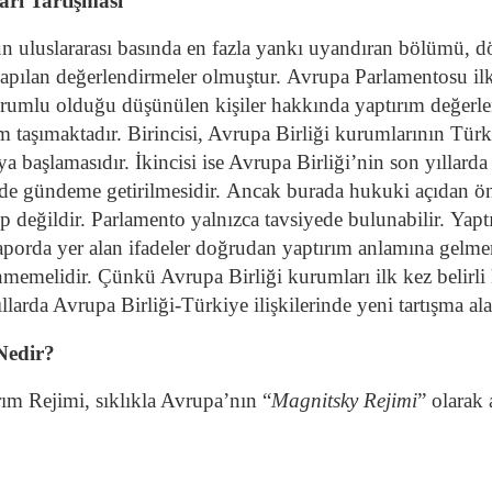
arı Tartışması
uluslararası basında en fazla yankı uyandıran bölümü, d
ılan değerlendirmeler olmuştur. Avrupa Parlamentosu ilk 
orumlu olduğu düşünülen kişiler hakkında yaptırım değerle
taşımaktadır. Birincisi, Avrupa Birliği kurumlarının Türk
aşlamasıdır. İkincisi ise Avrupa Birliği’nin son yıllarda ge
lde gündeme getirilmesidir. Ancak burada hukuki açıdan ön
 değildir. Parlamento yalnızca tavsiyede bulunabilir. Yapt
raporda yer alan ifadeler doğrudan yaptırım anlamına gelmem
emelidir. Çünkü Avrupa Birliği kurumları ilk kez belirli 
larda Avrupa Birliği-Türkiye ilişkilerinde yeni tartışma al
Nedir?
rım Rejimi, sıklıkla Avrupa’nın “
Magnitsky Rejimi
” olarak 