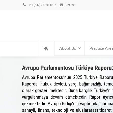
+90 (532) 377 01 06
/
Contact
About Us
Practice Are
Avrupa Parlamentosu Türkiye Raporu: 
Avrupa Parlamentosu’nun 2025 Türkiye Raporu, Tü
Raporda, hukuk devleti, yargı bağımsızlığı, te
olarak gösterilmektedir. Buna karşılık Türkiye’n
vurgulanmaya devam etmektedir. Rapor ayrıca y
çekmektedir. Avrupa Birliği’nin yaptırımlar, ihra
sanayii, finans, teknoloji ve uluslararası ticar