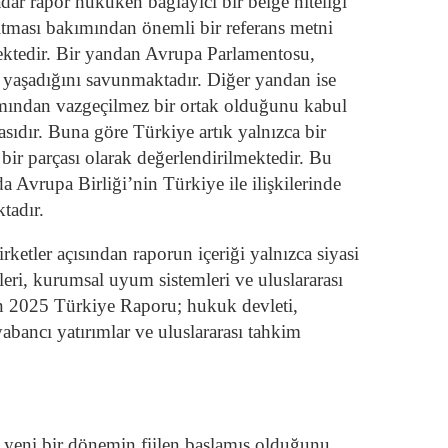
adar rapor hukuken bağlayıcı bir belge niteliği
sıtması bakımından önemli bir referans metni
mektedir. Bir yandan Avrupa Parlamentosu,
 yaşadığını savunmaktadır. Diğer yandan ise
kımından vazgeçilmez bir ortak olduğunu kabul
sıdır. Buna göre Türkiye artık yalnızca bir
ir parçası olarak değerlendirilmektedir. Bu
 Avrupa Birliği’nin Türkiye ile ilişkilerinde
tadır.
şirketler açısından raporun içeriği yalnızca siyasi
eri, kurumsal uyum sistemleri ve uluslararası
n 2025 Türkiye Raporu; hukuk devleti,
bancı yatırımlar ve uluslararası tahkim
e yeni bir dönemin fiilen başlamış olduğunu