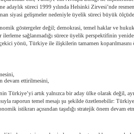
ne adaylık süreci 1999 yılında Helsinki Zirvesi’nde resmen
şanan siyasi gelişmeler nedeniyle üyelik süreci büyük ölçü
mik göstergeler değil; demokrasi, temel haklar ve hukuk d
r ilerleme sağlanmadığı sürece üyelik perspektifinin yen
çekici yönü, Türkiye ile ilişkilerin tamamen koparılmasın
esini,
n devam ettirilmesini,
in Türkiye’yi artık yalnızca bir aday ülke olarak değil, ay
sıyla raporun temel mesajı şu şekilde özetlenebilir: Türkiye
nomik istikrarı açısından taşıdığı stratejik önem devam et