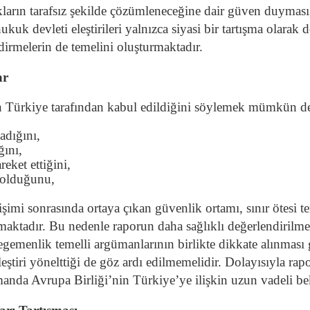
rın tarafsız şekilde çözümleneceğine dair güven duyması, 
kuk devleti eleştirileri yalnızca siyasi bir tartışma olara
dirmelerin de temelini oluşturmaktadır.
ar
 Türkiye tarafından kabul edildiğini söylemek mümkün de
adığını,
ğını,
eket ettiğini,
k olduğunu,
mi sonrasında ortaya çıkan güvenlik ortamı, sınır ötesi ter
nmaktadır. Bu nedenle raporun daha sağlıklı değerlendiril
 egemenlik temelli argümanlarının birlikte dikkate alınmas
ştiri yönelttiği de göz ardı edilmemelidir. Dolayısıyla rapor
manda Avrupa Birliği’nin Türkiye’ye ilişkin uzun vadeli bek