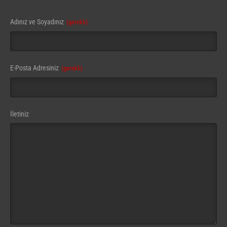
Adınız ve Soyadınız
(gerekli)
E-Posta Adresiniz
(gerekli)
Website
İletiniz
URL
(gerekli)