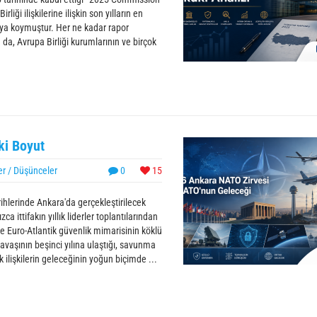
liği ilişkilerine ilişkin son yılların en
aya koymuştur. Her ne kadar rapor
 da, Avrupa Birliği kurumlarının ve birçok
ki Boyut
er / Düşünceler
0
15
ihlerinde Ankara'da gerçekleştirilecek
 ittifakın yıllık liderler toplantılarından
ve Euro-Atlantik güvenlik mimarisinin köklü
vaşının beşinci yılına ulaştığı, savunma
k ilişkilerin geleceğinin yoğun biçimde ...