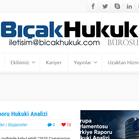
Ekibimiz
Kariyer
Yayınlar
Uzaktan Hizm
oru Hukuki Analizi
ler / Düşünceler
0
10
 tarihinde kabul ettiği “2025 Commission