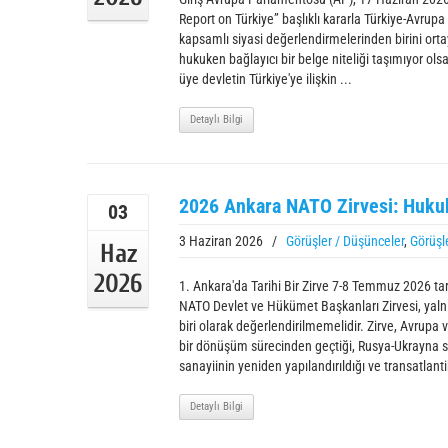
Report on Türkiye” başlıklı kararla Türkiye-Avrupa Bir
kapsamlı siyasi değerlendirmelerinden birini ort
hukuken bağlayıcı bir belge niteliği taşımıyor olsa
üye devletin Türkiye'ye ilişkin ...
Detaylı Bilgi
2026 Ankara NATO Zirvesi: Huku
03
3 Haziran 2026
/
Görüşler / Düşünceler
,
Görüşl
Haz
2026
1. Ankara'da Tarihi Bir Zirve 7-8 Temmuz 2026 tar
NATO Devlet ve Hükümet Başkanları Zirvesi, yalnızca
biri olarak değerlendirilmemelidir. Zirve, Avrupa 
bir dönüşüm sürecinden geçtiği, Rusya-Ukrayna sa
sanayiinin yeniden yapılandırıldığı ve transatlanti
Detaylı Bilgi