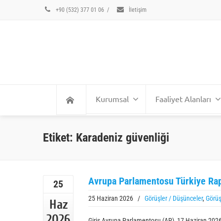
+90 (532) 377 01 06
/
İletişim
Kurumsal
Faaliyet Alanları
Etiket: Karadeniz güvenliği
Avrupa Parlamentosu Türkiye Rap
25
25 Haziran 2026
/
Görüşler / Düşünceler
,
Görüş
Haz
2026
Giriş Avrupa Parlamentosu (AP), 17 Haziran 2026