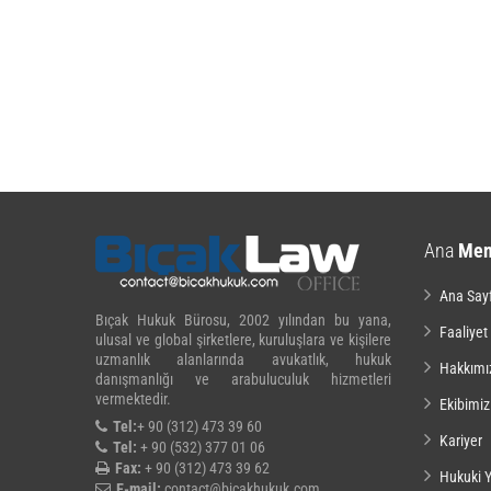
Ana
Me
Ana Say
Bıçak Hukuk Bürosu, 2002 yılından bu yana,
Faaliyet
ulusal ve global şirketlere, kuruluşlara ve kişilere
uzmanlık alanlarında avukatlık, hukuk
Hakkımı
danışmanlığı ve arabuluculuk hizmetleri
vermektedir.
Ekibimiz
Tel:
+ 90 (312) 473 39 60
Kariyer
Tel:
+ 90 (532) 377 01 06
Fax:
+ 90 (312) 473 39 62
Hukuki Y
E-mail:
contact@bicakhukuk.com