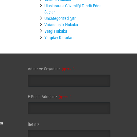
Uluslararası Güvenliği Tehdit Eden
Suçlar
Uncategorized @tr
Vatandaşlık Hukuku
Vergi Hukuku
Yargıtay Kararları
Adınız ve Soyadınız
(gerekli)
E-Posta Adresiniz
(gerekli)
ku
Business
İletiniz
Email
(gerekli)