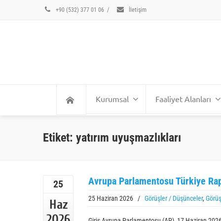
+90 (532) 377 01 06
/
İletişim
Kurumsal
Faaliyet Alanları
Etiket: yatırım uyuşmazlıkları
Avrupa Parlamentosu Türkiye Rap
25
25 Haziran 2026
/
Görüşler / Düşünceler
,
Görüş
Haz
2026
Giriş Avrupa Parlamentosu (AP), 17 Haziran 2026