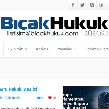
Ekibimiz
Kariyer
Yayınlar
Uzaktan Hizm
oru Hukuki Analizi
ler / Düşünceler
0
10
 tarihinde kabul ettiği “2025 Commission