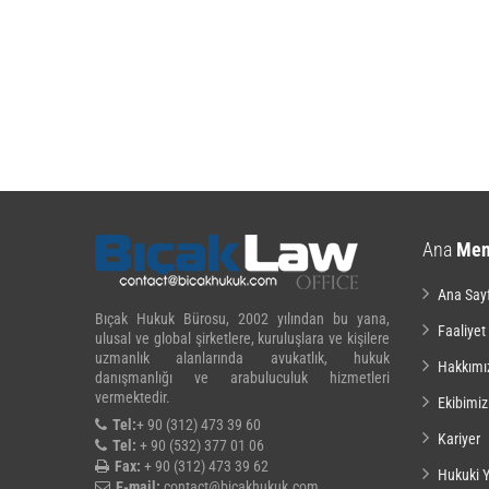
Ana
Me
Ana Say
Bıçak Hukuk Bürosu, 2002 yılından bu yana,
Faaliyet
ulusal ve global şirketlere, kuruluşlara ve kişilere
uzmanlık alanlarında avukatlık, hukuk
Hakkımı
danışmanlığı ve arabuluculuk hizmetleri
vermektedir.
Ekibimiz
Tel:
+ 90 (312) 473 39 60
Kariyer
Tel:
+ 90 (532) 377 01 06
Fax:
+ 90 (312) 473 39 62
Hukuki Y
E-mail:
contact@bicakhukuk.com