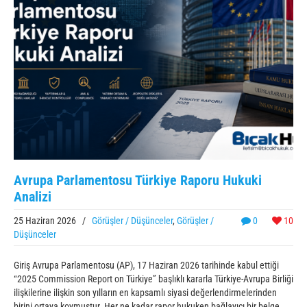
Avrupa Parlamentosu Türkiye Raporu Hukuki
Analizi
25 Haziran 2026
/
Görüşler / Düşünceler
,
Görüşler /
0
10
Düşünceler
Giriş Avrupa Parlamentosu (AP), 17 Haziran 2026 tarihinde kabul ettiği
“2025 Commission Report on Türkiye” başlıklı kararla Türkiye-Avrupa Birliği
ilişkilerine ilişkin son yılların en kapsamlı siyasi değerlendirmelerinden
birini ortaya koymuştur. Her ne kadar rapor hukuken bağlayıcı bir belge