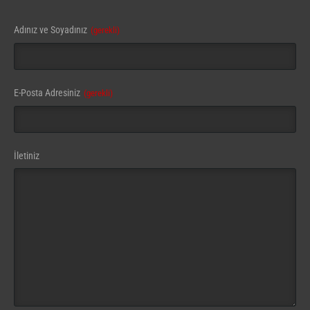
Adınız ve Soyadınız
(gerekli)
Contact
E-Posta Adresiniz
(gerekli)
Email
(gerekli)
İletiniz