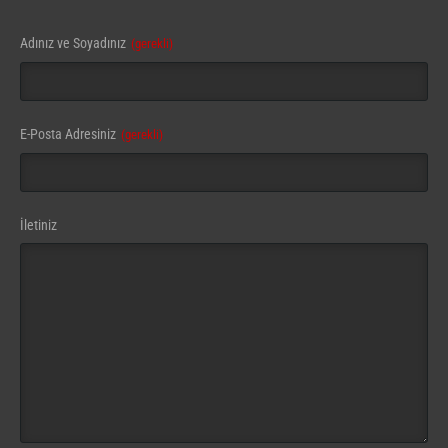
Adınız ve Soyadınız
(gerekli)
E-Posta Adresiniz
(gerekli)
Website
İletiniz
URL
(gerekli)