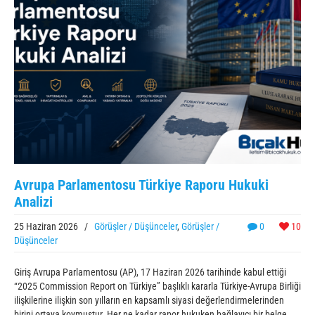
Avrupa Parlamentosu Türkiye Raporu Hukuki
Analizi
25 Haziran 2026
/
Görüşler / Düşünceler
,
Görüşler /
0
10
Düşünceler
Giriş Avrupa Parlamentosu (AP), 17 Haziran 2026 tarihinde kabul ettiği
“2025 Commission Report on Türkiye” başlıklı kararla Türkiye-Avrupa Birliği
ilişkilerine ilişkin son yılların en kapsamlı siyasi değerlendirmelerinden
birini ortaya koymuştur. Her ne kadar rapor hukuken bağlayıcı bir belge