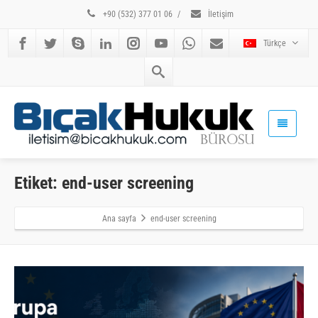
+90 (532) 377 01 06
/
İletişim
Türkçe
Etiket: end-user screening
Ana sayfa
end-user screening