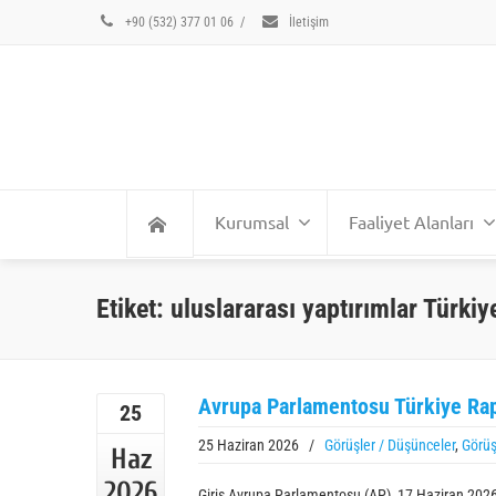
+90 (532) 377 01 06
/
İletişim
Kurumsal
Faaliyet Alanları
Etiket: uluslararası yaptırımlar Türkiy
Avrupa Parlamentosu Türkiye Rap
25
25 Haziran 2026
/
Görüşler / Düşünceler
,
Görüş
Haz
2026
Giriş Avrupa Parlamentosu (AP), 17 Haziran 2026