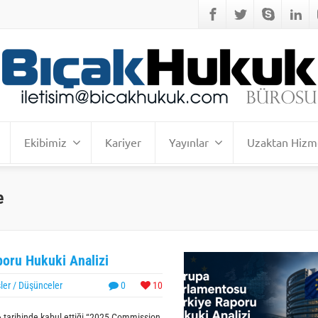
Ekibimiz
Kariyer
Yayınlar
Uzaktan Hizm
e
oru Hukuki Analizi
ler / Düşünceler
0
10
 tarihinde kabul ettiği “2025 Commission