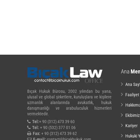
Ana
Me
Ana Say
Bıçak Hukuk Bürosu, 2002 yılından bu yana,
Faaliyet
ulusal ve global şirketlere, kuruluşlara ve kişilere
uzmanlık alanlarında avukatlık, hukuk
Hakkımı
danışmanlığı ve arabuluculuk hizmetleri
vermektedir.
Ekibimiz
Tel:
+ 90 (312) 473 39 60
Kariyer
Tel:
+ 90 (532) 377 01 06
Fax:
+ 90 (312) 473 39 62
Hukuki Y
E-mail:
contact@bicakhukuk.com