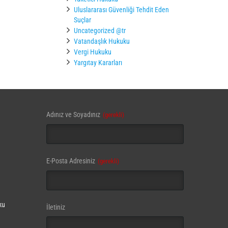
Uluslararası Güvenliği Tehdit Eden
Suçlar
Uncategorized @tr
Vatandaşlık Hukuku
Vergi Hukuku
Yargıtay Kararları
Adınız ve Soyadınız
(gerekli)
Company
E-Posta Adresiniz
(gerekli)
Name
(gerekli)
ku
İletiniz