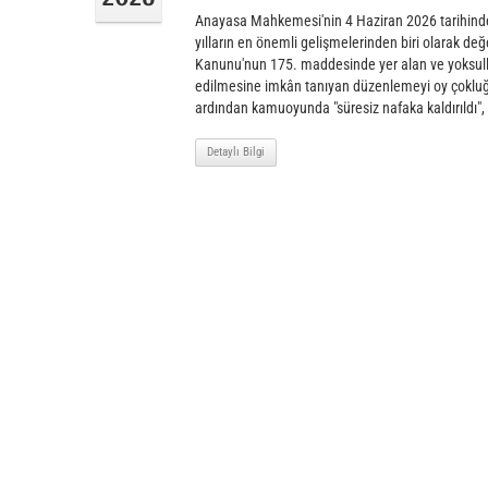
Anayasa Mahkemesi'nin 4 Haziran 2026 tarihinde 
yılların en önemli gelişmelerinden biri olarak de
Kanunu'nun 175. maddesinde yer alan ve yoksullu
edilmesine imkân tanıyan düzenlemeyi oy çokluğuy
ardından kamuoyunda "süresiz nafaka kaldırıldı",
Detaylı Bilgi