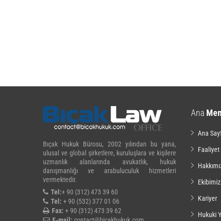
Ana
Me
Ana Say
Bıçak Hukuk Bürosu, 2002 yılından bu yana,
Faaliyet
ulusal ve global şirketlere, kuruluşlara ve kişilere
uzmanlık alanlarında avukatlık, hukuk
Hakkımı
danışmanlığı ve arabuluculuk hizmetleri
vermektedir.
Ekibimiz
Tel:
+ 90 (312) 473 39 60
Kariyer
Tel:
+ 90 (532) 377 01 06
Fax:
+ 90 (312) 473 39 62
Hukuki Y
E-mail:
contact@bicakhukuk.com