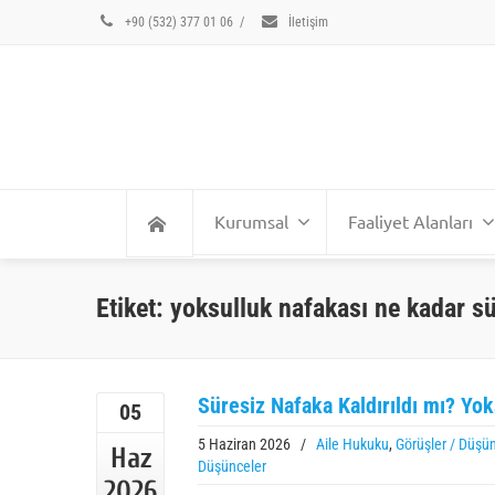
+90 (532) 377 01 06
/
İletişim
Kurumsal
Faaliyet Alanları
Etiket: yoksulluk nafakası ne kadar s
Süresiz Nafaka Kaldırıldı mı? Yo
05
5 Haziran 2026
/
Aile Hukuku
,
Görüşler / Düşün
Haz
Düşünceler
2026