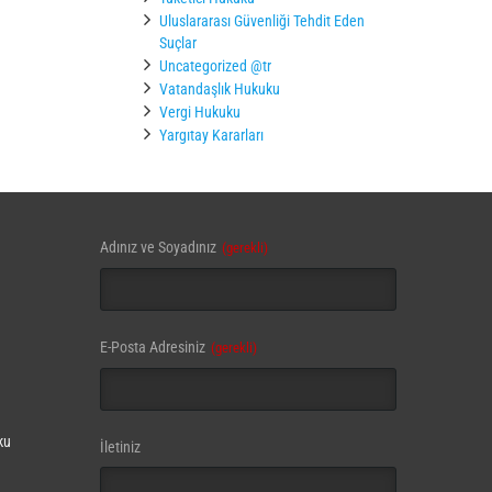
Uluslararası Güvenliği Tehdit Eden
Suçlar
Uncategorized @tr
Vatandaşlık Hukuku
Vergi Hukuku
Yargıtay Kararları
Adınız ve Soyadınız
(gerekli)
Email
E-Posta Adresiniz
(gerekli)
(gerekli)
ku
İletiniz