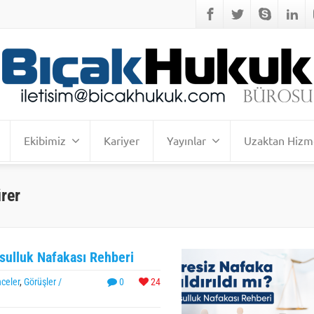
Ekibimiz
Kariyer
Yayınlar
Uzaktan Hizm
ürer
ksulluk Nafakası Rehberi
celer
,
Görüşler /
0
24