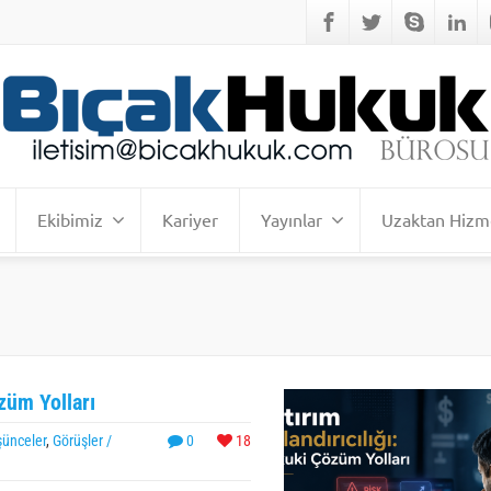
Ekibimiz
Kariyer
Yayınlar
Uzaktan Hizm
züm Yolları
şünceler
,
Görüşler /
0
18