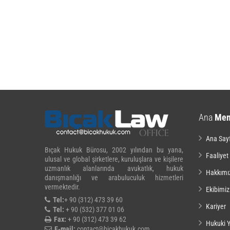
Ana
Me
Ana Say
Bıçak Hukuk Bürosu, 2002 yılından bu yana,
Faaliyet
ulusal ve global şirketlere, kuruluşlara ve kişilere
uzmanlık alanlarında avukatlık, hukuk
Hakkımı
danışmanlığı ve arabuluculuk hizmetleri
vermektedir.
Ekibimiz
Tel:
+ 90 (312) 473 39 60
Kariyer
Tel:
+ 90 (532) 377 01 06
Fax:
+ 90 (312) 473 39 62
Hukuki Y
E-mail:
contact@bicakhukuk.com