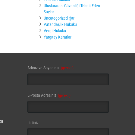
Uluslararası Güvenliği Tehdit Eden
Suçlar
Uncategorized @tr
Vatandaşlık Hukuku
Vergi Hukuku
Yargıtay Kararları
Adınız ve Soyadınız
(gerekli)
Your
E-Posta Adresiniz
(gerekli)
Website
(gerekli)
ku
İletiniz