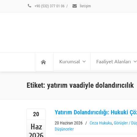
+90 (532) 377 01 06
/
İletişim
Kurumsal
Faaliyet Alanları
Etiket: yatırım vaadiyle dolandırıcılık
Yatırım Dolandırıcılığı: Hukuki Çö
20
20 Haziran 2026
/
Ceza Hukuku
,
Görüşler / Dü
Haz
Düşünceler
2026