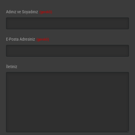
Adınız ve Soyadınız
(gerekli)
E-Posta Adresiniz
(gerekli)
Email
İletiniz
Address
(gerekli)