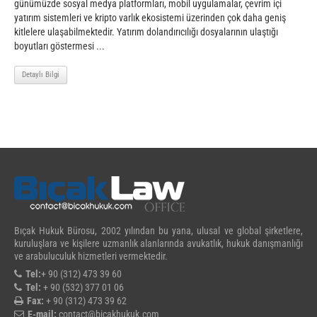
günümüzde sosyal medya platformları, mobil uygulamalar, çevrim içi
yatırım sistemleri ve kripto varlık ekosistemi üzerinden çok daha geniş
kitlelere ulaşabilmektedir. Yatırım dolandırıcılığı dosyalarının ulaştığı
boyutları göstermesi ...
Detaylı Bilgi
Bıçak Hukuk Bürosu, 2002 yılından bu yana, ulusal ve global şirketlere,
kuruluşlara ve kişilere uzmanlık alanlarında avukatlık, hukuk danışmanlığı
ve arabuluculuk hizmetleri vermektedir.
Tel:
+ 90 (312) 473 39 60
Tel:
+ 90 (532) 377 01 06
Fax:
+ 90 (312) 473 39 62
E-mail:
contact@bicakhukuk.com