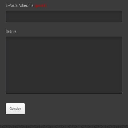
E-Posta Adresiniz
(gerekli)
İletiniz
Company
Name
Gönder
(gerekli)