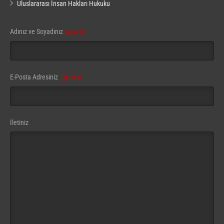
Uluslararası İnsan Hakları Hukuku
Your
Adınız ve Soyadınız
(gerekli)
Website
(gerekli)
E-Posta Adresiniz
(gerekli)
İletiniz