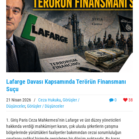
Lafarge Davası Kapsamında Terörün Finansmanı
Suçu
21 Nisan 2026
/
Ceza Hukuku
,
Görüşler /
0
38
Düşünceler
,
Görüşler / Düşünceler
1. Giriş Paris Ceza Mahkemesi’nin Lafarge ve üst düzey yöneticileri
hakkında verdiği mahkûmiyet kararı, çok uluslu şirketlerin çatışma
bölgelerinde yürüttükleri faaliyetler bakımından cezai sorumluluğun
sınırlarını radikal biçimde genişleten bir dönüm noktasıdır. Bu karar,